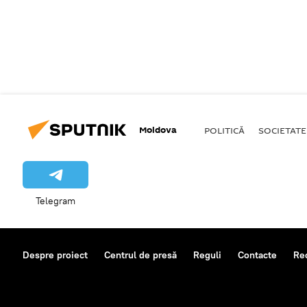
Moldova
POLITICĂ
SOCIETATE
Telegram
Despre proiect
Centrul de presă
Reguli
Contacte
Re