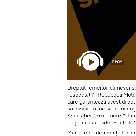
01:09
Dreptul femeilor cu nevoi s
respectat în Republica Mold
care garantează acest drept.
să nască, în loc să le încura
Asociației "Pro Tineret" Lili
de jurnalista radio Sputnik
Mamele cu deficiențe locom