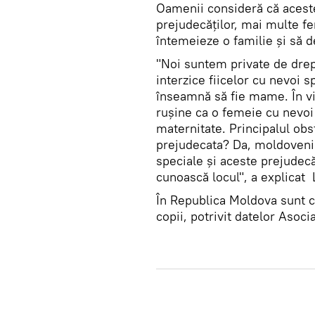
Oamenii consideră că aceste
prejudecăților, mai multe fem
întemeieze o familie și să
"Noi suntem private de drep
interzice fiicelor cu nevoi s
înseamnă să fie mame. În vi
rușine ca o femeie cu nevoi
maternitate. Principalul obs
prejudecata? Da, moldovenii
speciale și aceste prejudec
cunoască locul", a explicat 
În Republica Moldova sunt c
copii, potrivit datelor Asoci