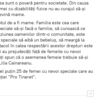
a sunt o povară pentru societate. Din cauza
ei cu dizabilități fizice nu au curajul să-și
 devină mame.
tul de a fi mame. Familia este cea care
peciale să-și facă o familie, să cunoască ce
ziunea oamenilor dintr-o comunitate, este
 speciale să aibă un bebeluș, să meargă la
tacol în calea respectării acestor drepturi este
 au prejudecăți față de femeile cu nevoi
ăți spun că o asemenea femeie trebuie să-și
Lilia Cainareanu.
el puțin 25 de femei cu nevoi speciale care au
ației ”Pro Tineret”.