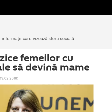
i informații care vizează sfera socială
rzice femeilor cu
ale să devină mame
09.02.2018
)