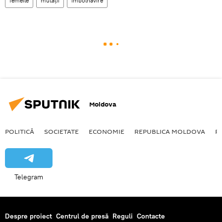
femeile
mutații
îmbolnăvire
Moldova
POLITICĂ
SOCIETATE
ECONOMIE
REPUBLICA MOLDOVA
R
Telegram
Despre proiect
Centrul de presă
Reguli
Contacte