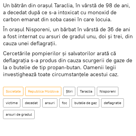
Un bătrân din orașul Taraclia, în vârstă de 98 de ani,
a decedat după ce s-a intoxicat cu monoxid de
carbon emanat din soba casei în care locuia.
În orașul Nisporeni, un bărbat în vârstă de 36 de ani
a fost internat cu arsuri de gradul unu, doi și trei, din
cauza unei deflagrații.
Cercetările pompierilor și salvatorilor arată că
deflagrația s-a produs din cauza scurgerii de gaze de
la o butelie de tip propan-butan. Oamenii legii
investighează toate circumstanțele acestui caz.
Societate
Republica Moldova
Știri
Taraclia
Nisporeni
victime
decedat
arsuri
foc
butelie de gaz
deflagratie
arsuri de gradul