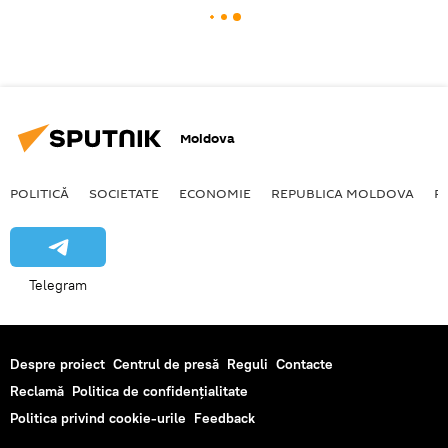
Moldova
POLITICĂ
SOCIETATE
ECONOMIE
REPUBLICA MOLDOVA
R
Telegram
Despre proiect
Centrul de presă
Reguli
Contacte
Reclamă
Politica de confidențialitate
Politica privind cookie-urile
Feedback