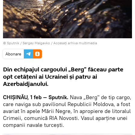
© Sputnik / Sergey Malgavko
/
Accesați arhiva multimedia
Abonare
Din echipajul cargoului „Berg” făceau parte
opt cetățeni ai Ucrainei și patru ai
Azerbaidjanului.
CHIȘINĂU, 1 feb — Sputnik.
Nava „Berg" de tip cargo,
care naviga sub pavilionul Republicii Moldova, a fost
avariat în apele Mării Negre, în apropiere de litoralul
Crimeii, comunică RIA Novosti. Vasul aparține unei
companii navale turcești.