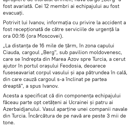
fost avariată. Cei 12 membri ai echipajului au fost
evacuați.
Potrivit lui Ivanov, informația cu privire la accident a
fost recepționată de către serviciile de urgență la
ora 00:16 (ora Moscovei).
„La distanța de 16 mile de țărm, în zona capului
Ciauda, cargoul „Berg", sub pavilion moldovenesc,
care se îndrepta din Marea Azov spre Turcia, a cerut
ajutor în portul orașului Feodosia, deoarece
fuseseavariat corpul vasului și apa pătrundea în cală,
din care cauză cargoul s-a înclinat pe partea
dreaptă", a spus Ivanov.
Acesta a specificat că din componența echipajului
făceau parte opt cetățeni ai Ucrainei și patru ai
Azerbaidjanului. Vasul aparține unei companii navale
din Turcia. Încărcătura de pe navă are peste 3 mii de
tone.