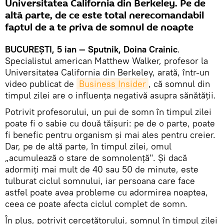
Universitatea California din Berkeley. Pe de
altă parte, de ce este total nerecomandabil
faptul de a te priva de somnul de noapte
BUCUREŞTI, 5 ian — Sputnik, Doina Crainic
.
Specialistul american Matthew Walker, profesor la
Universitatea California din Berkeley, arată, într-un
video publicat de
Business Insider
, că somnul din
timpul zilei are o influența negativă asupra sănătății.
Potrivit profesorului, un pui de somn în timpul zilei
poate fi o sabie cu două tăișuri: pe de o parte, poate
fi benefic pentru organism și mai ales pentru creier.
Dar, pe de altă parte, în timpul zilei, omul
„acumulează o stare de somnolență". Și dacă
adormiți mai mult de 40 sau 50 de minute, este
tulburat ciclul somnului, iar persoana care face
astfel poate avea probleme cu adormirea noaptea,
ceea ce poate afecta ciclul complet de somn.
În plus, potrivit cercetătorului, somnul în timpul zilei