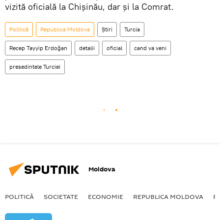
vizită oficială la Chișinău, dar și la Comrat.
Politică
Republica Moldova
Știri
Turcia
Recep Tayyip Erdoğan
detalii
oficial
cand va veni
presedintele Turciei
Moldova
POLITICĂ
SOCIETATE
ECONOMIE
REPUBLICA MOLDOVA
R