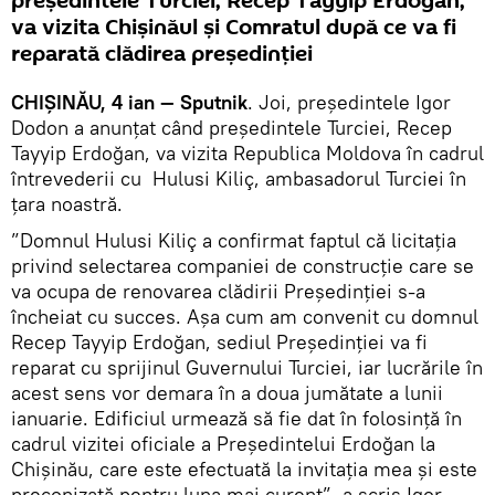
președintele Turciei, Recep Tayyip Erdoğan,
va vizita Chișinăul și Comratul după ce va fi
reparată clădirea președinției
CHIȘINĂU, 4 ian — Sputnik
. Joi, președintele Igor
Dodon a anunțat când președintele Turciei, Recep
Tayyip Erdoğan, va vizita Republica Moldova în cadrul
întrevederii cu Hulusi Kiliç, ambasadorul Turciei în
țara noastră.
”Domnul Hulusi Kiliç a confirmat faptul că licitația
privind selectarea companiei de construcție care se
va ocupa de renovarea clădirii Președinției s-a
încheiat cu succes. Așa cum am convenit cu domnul
Recep Tayyip Erdoğan, sediul Președinției va fi
reparat cu sprijinul Guvernului Turciei, iar lucrările în
acest sens vor demara în a doua jumătate a lunii
ianuarie. Edificiul urmează să fie dat în folosință în
cadrul vizitei oficiale a Președintelui Erdoğan la
Chișinău, care este efectuată la invitația mea și este
preconizată pentru luna mai curent”, a scris Igor