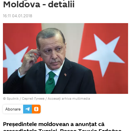
Moldova - detalii
16:11 04.01.2018
© Sputnik / Сергей Гунеев
/
Accesați arhiva multimedia
Abonare
Președintele moldovean a anunțat că