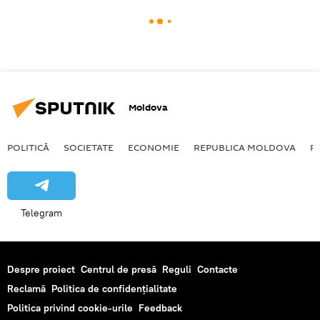
Moldova
POLITICĂ
SOCIETATE
ECONOMIE
REPUBLICA MOLDOVA
R
Telegram
Despre proiect
Centrul de presă
Reguli
Contacte
Reclamă
Politica de confidențialitate
Politica privind cookie-urile
Feedback