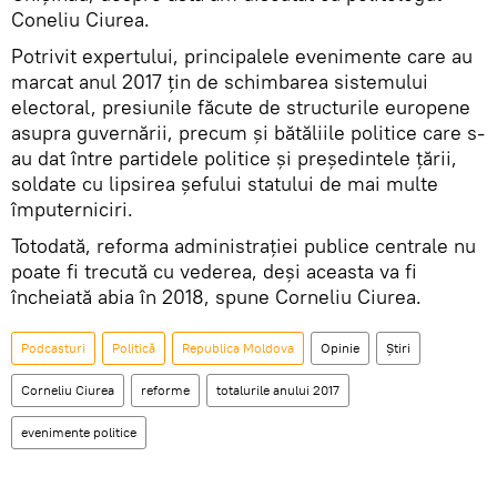
Coneliu Ciurea.
Potrivit expertului, principalele evenimente care au
marcat anul 2017 țin de schimbarea sistemului
electoral, presiunile făcute de structurile europene
asupra guvernării, precum și bătăliile politice care s-
au dat între partidele politice și președintele țării,
soldate cu lipsirea șefului statului de mai multe
împuterniciri.
Totodată, reforma administrației publice centrale nu
poate fi trecută cu vederea, deși aceasta va fi
încheiată abia în 2018, spune Corneliu Ciurea.
Podcasturi
Politică
Republica Moldova
Opinie
Știri
Corneliu Ciurea
reforme
totalurile anului 2017
evenimente politice