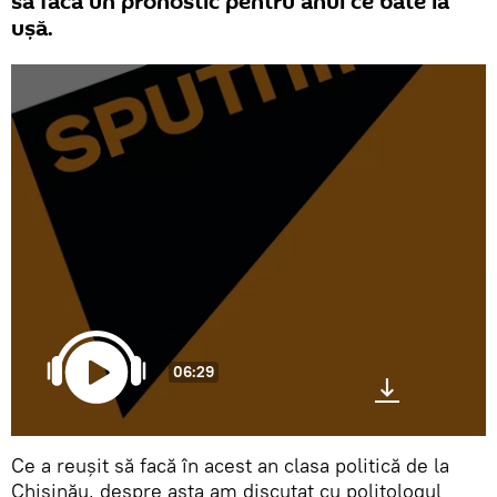
să facă un pronostic pentru anul ce bate la
ușă.
06:29
Ce a reușit să facă în acest an clasa politică de la
Chișinău, despre asta am discutat cu politologul