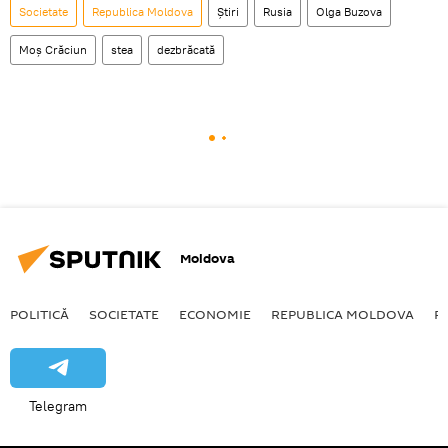
Societate
Republica Moldova
Știri
Rusia
Olga Buzova
Moș Crăciun
stea
dezbrăcată
Moldova
POLITICĂ
SOCIETATE
ECONOMIE
REPUBLICA MOLDOVA
R
Telegram