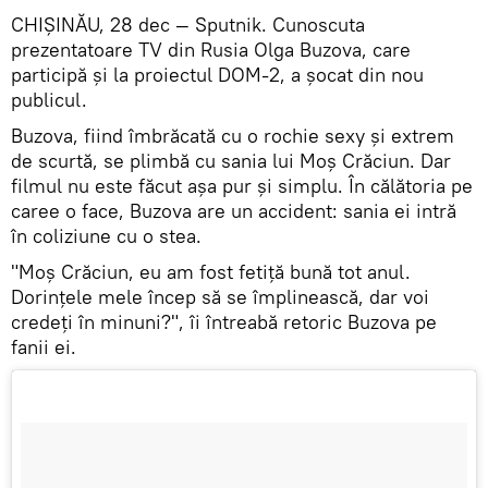
CHIȘINĂU, 28 dec — Sputnik. Cunoscuta
prezentatoare TV din Rusia Olga Buzova, care
participă și la proiectul DOM-2, a șocat din nou
publicul.
Buzova, fiind îmbrăcată cu o rochie sexy și extrem
de scurtă, se plimbă cu sania lui Moș Crăciun. Dar
filmul nu este făcut așa pur și simplu. În călătoria pe
caree o face, Buzova are un accident: sania ei intră
în coliziune cu o stea.
"Moș Crăciun, eu am fost fetiță bună tot anul.
Dorințele mele încep să se împlinească, dar voi
credeți în minuni?", îi întreabă retoric Buzova pe
fanii ei.