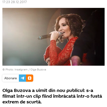
17:23 28.12.2017
© Photo: Insatgram /
Olga Buzova
Abonare
Olga Buzova a uimit din nou publicul: s-a
filmat într-un clip fiind îmbrăcată într-o fustă
extrem de scurtă.