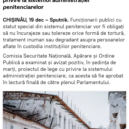
privire la sistemul administrației
penitenciarelor
CHIȘINĂU, 19 dec – Sputnik.
Funcționarii publici cu
statut special din sistemul penitenciar vor fi obligați
să nu încurajeze sau tolereze orice formă de tortură,
tratament inuman sau degradant asupra persoanelor
aflate în custodia instituțiilor penitenciare.
Comisia Securitate Națională, Apărare și Ordine
Publică a examinat și avizat pozitiv, în ședința de
marți, proiectul de lege cu privire la sistemului
administrației penitenciare, ca acesta să fie aprobat
în lectură finală de către plenul Parlamentului.