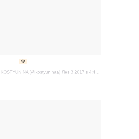
💜
Публикация от EKATERINA KOSTYUNINA (@kostyuninaa) Янв 3 2017 в 4:40 PST