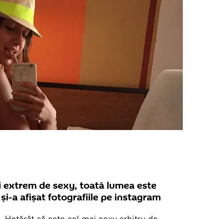
și extrem de sexy, toată lumea este
și-a afișat fotografiile pe instagram
.
Hotărât că este cel mai sexy arbitru de