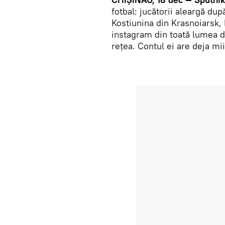
fotbal: jucătorii aleargă du
Kostiunina din Krasnoiarsk, F
instagram din toată lumea du
rețea. Contul ei are deja mi