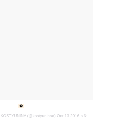
⚽️
Публикация от EKATERINA KOSTYUNINA (@kostyuninaa) Окт 13 2016 в 6:54 PDT