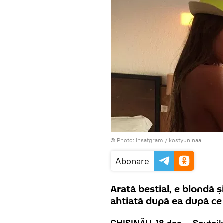
© Photo: Insatgram /
kostyuninaa
Abonare
Arată bestial, e blondă 
ahtiată după ea după ce 
CHIȘINĂU, 18 dec — Sputnik