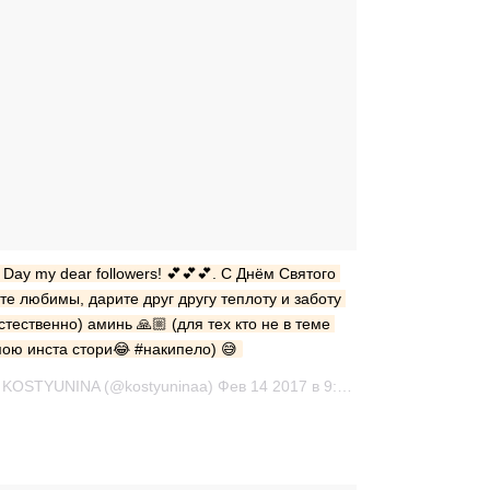
 Day my dear followers! 💕💕💕. С Днём Святого 
е любимы, дарите друг другу теплоту и заботу 
стественно) аминь 🙏🏼 (для тех кто не в теме 
ою инста стори😂 #накипело) 😅
Публикация от EKATERINA KOSTYUNINA (@kostyuninaa) Фев 14 2017 в 9:30 PST