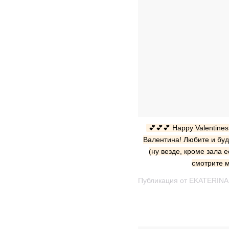
💕💕💕 Happy Valentines
Валентина! Любите и будт
(ну везде, кроме зала е
смотрите м