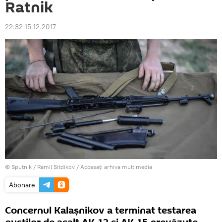
Ratnik
22:32 15.12.2017
© Sputnik / Ramil Sitdikov
/
Accesați arhiva multimedia
Abonare
Concernul Kalașnikov a terminat testarea