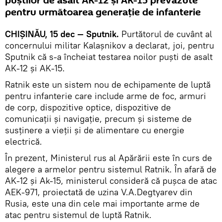
puștilor de asalt AK-12 și AK-15 prevăzute
pentru următoarea generație de infanterie
CHIȘINĂU, 15 dec — Sputnik.
Purtătorul de cuvânt al
concernului militar Kalașnikov a declarat, joi, pentru
Sputnik că s-a încheiat testarea noilor puști de asalt
AK-12 și AK-15.
Ratnik este un sistem nou de echipamente de luptă
pentru infanterie care include arme de foc, armuri
de corp, dispozitive optice, dispozitive de
comunicații și navigație, precum și sisteme de
susținere a vieții și de alimentare cu energie
electrică.
În prezent, Ministerul rus al Apărării este în curs de
alegere a armelor pentru sistemul Ratnik. În afară de
AK-12 și Ak-15, ministerul consideră că pușca de atac
AEK-971, proiectată de uzina V.A.Degtyarev din
Rusia, este una din cele mai importante arme de
atac pentru sistemul de luptă Ratnik.