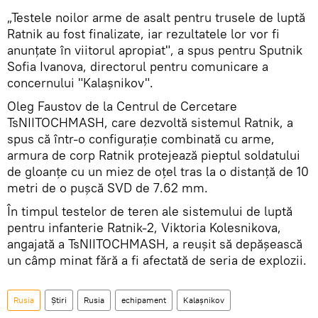
„Testele noilor arme de asalt pentru trusele de luptă
Ratnik au fost finalizate, iar rezultatele lor vor fi
anunțate în viitorul apropiat", a spus pentru Sputnik
Sofia Ivanova, directorul pentru comunicare a
concernului "Kalașnikov".
Oleg Faustov de la Centrul de Cercetare
TsNIITOCHMASH, care dezvoltă sistemul Ratnik, a
spus că într-o configurație combinată cu arme,
armura de corp Ratnik protejează pieptul soldatului
de gloanțe cu un miez de oțel tras la o distanță de 10
metri de o pușcă SVD de 7.62 mm.
În timpul testelor de teren ale sistemului de luptă
pentru infanterie Ratnik-2, Viktoria Kolesnikova,
angajată a TsNIITOCHMASH, a reușit să depășească
un câmp minat fără a fi afectată de seria de explozii.
Rusia
Știri
Rusia
echipament
Kalașnikov