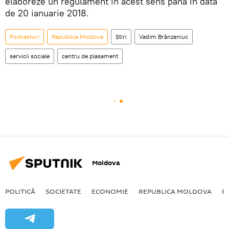
elaboreze un regulament în acest sens până în data
de 20 ianuarie 2018.
Podcasturi
Republica Moldova
Știri
Vadim Brânzaniuc
servicii sociale
centru de plasament
Moldova
POLITICĂ
SOCIETATE
ECONOMIE
REPUBLICA MOLDOVA
R