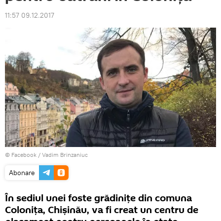
11:57 09.12.2017
© Facebook /
Vadim Brinzaniuc
Abonare
În sediul unei foste grădinițe din comuna
Colonița, Chișinău, va fi creat un centru de