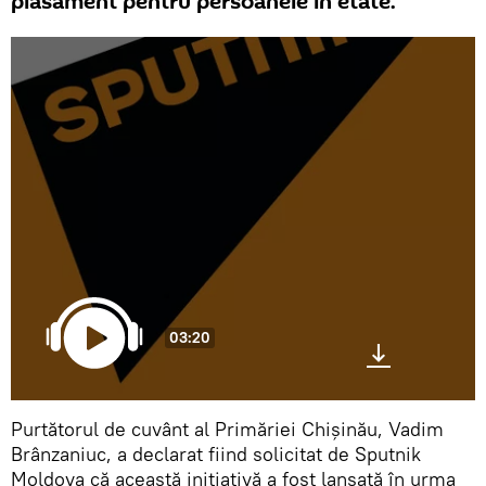
plasament pentru persoanele în etate.
03:20
Purtătorul de cuvânt al Primăriei Chișinău, Vadim
Brânzaniuc, a declarat fiind solicitat de Sputnik
Moldova că această inițiativă a fost lansată în urma