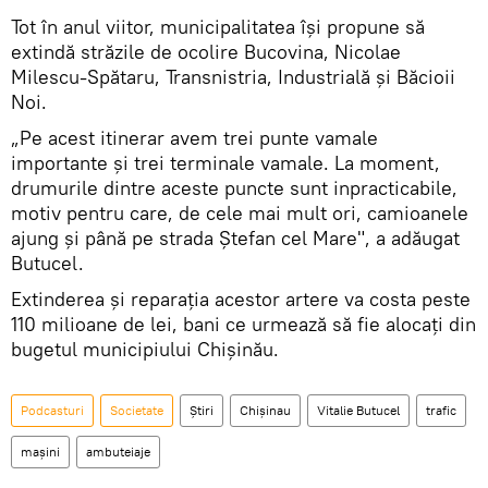
Tot în anul viitor, municipalitatea își propune să
extindă străzile de ocolire Bucovina, Nicolae
Milescu-Spătaru, Transnistria, Industrială şi Băcioii
Noi.
„Pe acest itinerar avem trei punte vamale
importante și trei terminale vamale. La moment,
drumurile dintre aceste puncte sunt inpracticabile,
motiv pentru care, de cele mai mult ori, camioanele
ajung și până pe strada Ștefan cel Mare", a adăugat
Butucel.
Extinderea și reparația acestor artere va costa peste
110 milioane de lei, bani ce urmează să fie alocați din
bugetul municipiului Chișinău.
Podcasturi
Societate
Știri
Chișinau
Vitalie Butucel
trafic
mașini
ambuteiaje