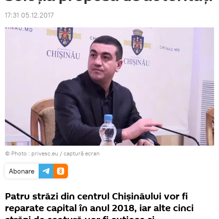
17:31 05.12.2017
© Photo :
privesc.eu
/ captură ecran
Abonare
Patru străzi din centrul Chișinăului vor fi
reparate capital în anul 2018, iar alte cinci