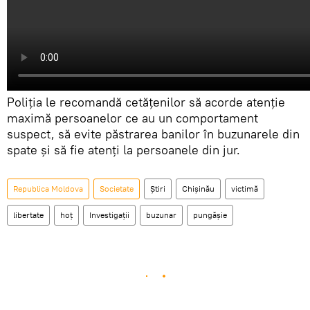
Poliția le recomandă cetățenilor să acorde atenție
maximă persoanelor ce au un comportament
suspect, să evite păstrarea banilor în buzunarele din
spate și să fie atenți la persoanele din jur.
Republica Moldova
Societate
Știri
Chișinău
victimă
libertate
hoț
Investigații
buzunar
pungășie