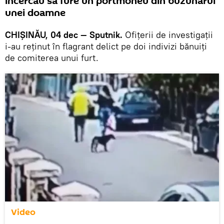
încercau să fure un portmoneu din buzunarul
unei doamne
CHIȘINĂU, 04 dec — Sputnik.
Ofițerii de investigații
i-au reținut în flagrant delict pe doi indivizi bănuiți
de comiterea unui furt.
Video