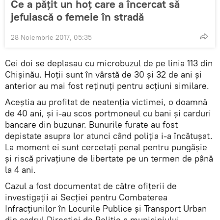
Ce a pățit un hoț care a încercat să
jefuiască o femeie în stradă
28 Noiembrie 2017, 05:35
Cei doi se deplasau cu microbuzul de pe linia 113 din
Chișinău. Hoții sunt în vârstă de 30 și 32 de ani și
anterior au mai fost reținuți pentru acțiuni similare.
Aceștia au profitat de neatenția victimei, o doamnă
de 40 ani, și i-au scos portmoneul cu bani și carduri
bancare din buzunar. Bunurile furate au fost
depistate asupra lor atunci când poliția i-a încătușat.
La moment ei sunt cercetați penal pentru pungășie
și riscă privațiune de libertate pe un termen de până
la 4 ani.
Cazul a fost documentat de către ofițerii de
investigații ai Secției pentru Combaterea
Infracțiunilor în Locurile Publice și Transport Urban
din cadrul Direcției de Politie a municipiului