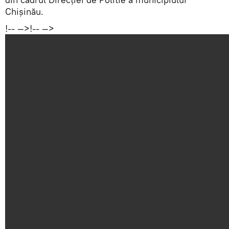
Chișinău.
!-- —>!-- —>