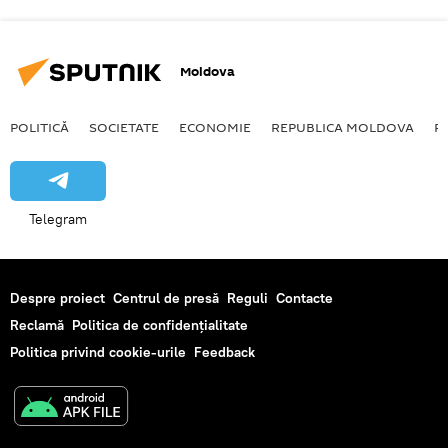
Moldova
POLITICĂ
SOCIETATE
ECONOMIE
REPUBLICA MOLDOVA
R
Telegram
Despre proiect
Centrul de presă
Reguli
Contacte
Reclamă
Politica de confidențialitate
Politica privind cookie-urile
Feedback