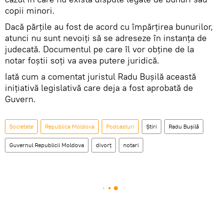
copii minori.
Dacă părțile au fost de acord cu împărțirea bunurilor,
atunci nu sunt nevoiți să se adreseze în instanța de
judecată. Documentul pe care îl vor obține de la
notar foștii soți va avea putere juridică.
Iată cum a comentat juristul Radu Bușilă această
inițiativă legislativă care deja a fost aprobată de
Guvern.
Societate
Republica Moldova
Podcasturi
Știri
Radu Bușilă
Guvernul Republicii Moldova
divorț
notari