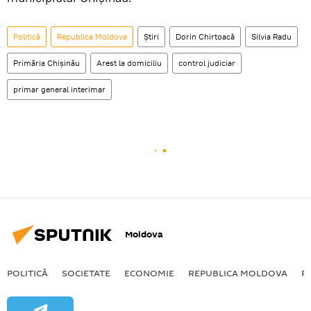
Politică
Republica Moldova
Știri
Dorin Chirtoacă
Silvia Radu
Primăria Chișinău
Arest la domiciliu
control judiciar
primar general interimar
Moldova
POLITICĂ
SOCIETATE
ECONOMIE
REPUBLICA MOLDOVA
R