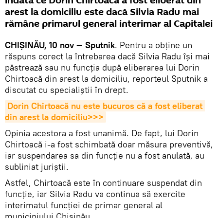
îndată ce Dorin Chirtoacă a fost eliberat din
arest la domiciliu este dacă Silvia Radu mai
rămâne primarul general interimar al Capitalei
CHIȘINĂU, 10 nov — Sputnik
. Pentru a obține un
răspuns corect la întrebarea dacă Silvia Radu își mai
păstrează sau nu funcția după eliberarea lui Dorin
Chirtoacă din arest la domiciliu, reporteul Sputnik a
discutat cu specialiștii în drept.
Dorin Chirtoacă nu este bucuros că a fost eliberat 
din arest la domiciliu>>>
Opinia acestora a fost unanimă. De fapt, lui Dorin
Chirtoacă i-a fost schimbată doar măsura preventivă,
iar suspendarea sa din funcție nu a fost anulată, au
subliniat juriștii.
Astfel, Chirtoacă este în continuare suspendat din
funcție, iar Silvia Radu va continua să exercite
interimatul funcției de primar general al
municipiului Chișinău.