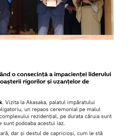
rând o consecință a impacienței liderului
așterii rigorilor și uzanțelor de
k
. Vizita la Akasaka, palatul impăratului
bligatoriu, un repaos ceremonial pe malul
 complexului rezidențial, pe durata căruia sunt
re sunt podoaba acestui iaz.
ară, dar și destul de capricioși, cum le stă