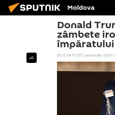
Moldova
Donald Tru
zâmbete iro
împăratului
20:12 06.11.2017
(actualizat:
09:07 0