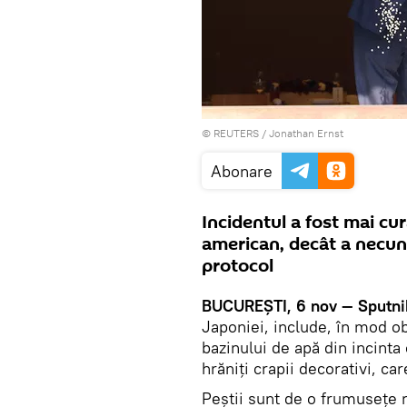
©
REUTERS
/ Jonathan Ernst
Abonare
Incidentul a fost mai cu
american, decât a necuno
protocol
BUCUREȘTI, 6 nov — Sputni
Japoniei, include, în mod o
bazinului de apă din incinta
hrăniți crapii decorativi, ca
Peștii sunt de o frumusețe r