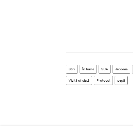
Știri
În lume
SUA
Japonia
Vizită oficială
Protocol
pești