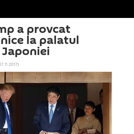
mp a provcat
nice la palatul
 Japoniei
7.11.2017
)