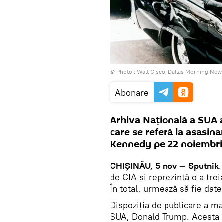
© Photo :
Walt Cisco, Dallas Morning New
Abonare
Arhiva Națională a SUA 
care se referă la asasin
Kennedy pe 22 noiembri
CHIȘINĂU, 5 nov — Sputnik
de CIA și reprezintă o a trei
În total, urmează să fie dat
Dispoziția de publicare a m
SUA, Donald Trump. Acesta 