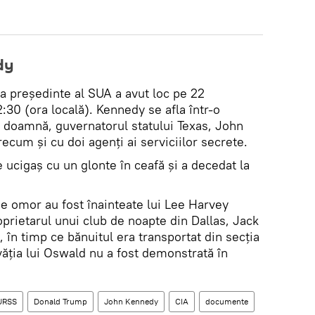
dy
ea președinte al SUA a avut loc pe 22
2:30 (ora locală). Kennedy se afla într-o
 doamnă, guvernatorul statului Texas, John
precum și cu doi agenți ai serviciilor secrete.
e ucigaș cu un glonte în ceafă și a decedat la
de omor au fost înainteate lui Lee Harvey
prietarul unui club de noapte din Dallas, Jack
 în timp ce bănuitul era transportat din secția
ovăția lui Oswald nu a fost demonstrată în
URSS
Donald Trump
John Kennedy
CIA
documente