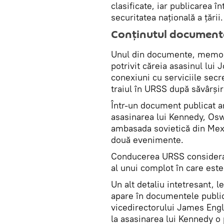
clasificate, iar publicarea î
securitatea națională a țării.
Conținutul document
Unul din documente, memora
potrivit căreia asasinul lu
conexiuni cu serviciile secr
traiul în URSS după săvârșir
Într-un document publicat an
asasinarea lui Kennedy, Osw
ambasada sovietică din Mex
două evenimente.
Conducerea URSS considera c
al unui complot în care est
Un alt detaliu intetresant, 
apare în documentele publica
vicedirectorului James Engl
la asasinarea lui Kennedy o