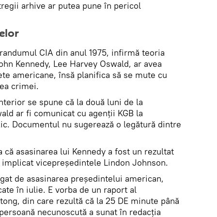
ntregii arhive ar putea pune în pericol
elor
ndumul CIA din anul 1975, infirmă teoria
i John Kennedy, Lee Harvey Oswald, ar avea
ete americane, însă planifica să se mute cu
ea crimei.
terior se spune că la două luni de la
ald ar fi comunicat cu agenții KGB la
ic. Documentul nu sugerează o legătură dintre
ă asasinarea lui Kennedy a fost un rezultat
e implicat vicepreședintele Lindon Johnson.
legat de asasinarea președintelui american,
te în iulie. E vorba de un raport al
tong, din care rezultă că la 25 DE minute până
 persoană necunoscută a sunat în redacția