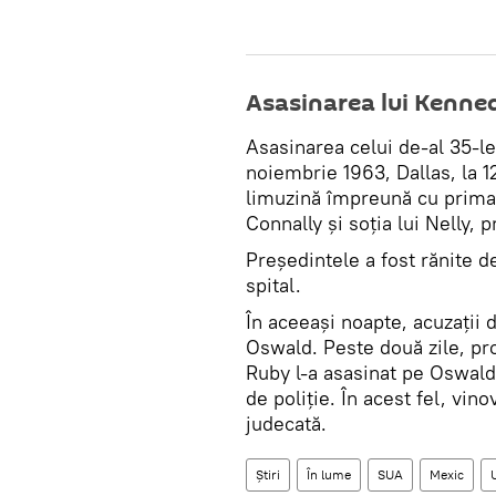
Asasinarea lui Kenne
Asasinarea celui de-al 35-l
noiembrie 1963, Dallas, la 1
limuzină împreună cu prima
Connally și soția lui Nelly, 
Președintele a fost rănite d
spital.
În aceeași noapte, acuzații 
Oswald. Peste două zile, pro
Ruby l-a asasinat pe Oswald,
de poliție. În acest fel, vin
judecată.
Știri
În lume
SUA
Mexic