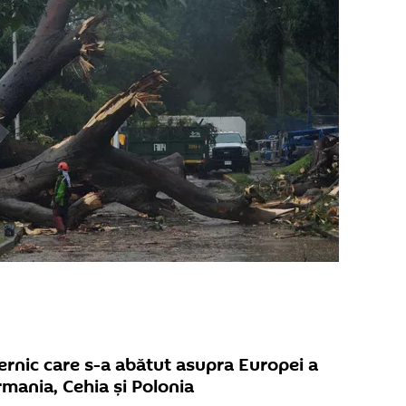
rnic care s-a abătut asupra Europei a
rmania, Cehia și Polonia