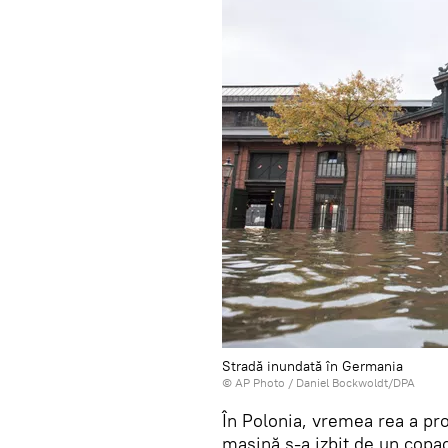
Stradă inundată în Germania
© AP Photo / Daniel Bockwoldt/DPA
În Polonia, vremea rea a pr
mașină s-a izbit de un copac