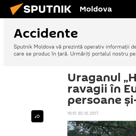
Moldova
Accidente
Sputnik Moldova vă prezintă operativ informații de
care se produc în țară. Urmăriți portalul nostru pen
Uraganul „H
ravagii în E
persoane și
19:51 30.10.2017