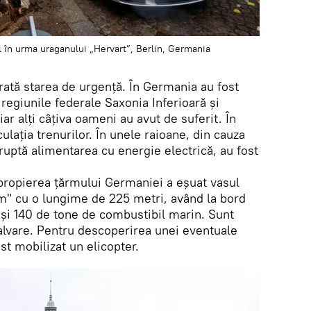
 în urma uraganului „Hervart”, Berlin, Germania
larată starea de urgență. În Germania au fost
 regiunile federale Saxonia Inferioară și
ar alți câțiva oameni au avut de suferit. În
rculația trenurilor. În unele raioane, din cauza
eruptă alimentarea cu energie electrică, au fost
apropierea țărmului Germaniei a eșuat vasul
" cu o lungime de 225 metri, având la bord
 și 140 de tone de combustibil marin. Sunt
alvare. Pentru descoperirea unei eventuale
st mobilizat un elicopter.