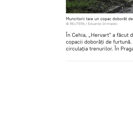
Muncitorii taie un copac doborât de
©
REUTERS
/ Eduardo Grimaldo
În Cehia, „Hervart" a făcut 
copacii doborâți de furtună. 
circulația trenurilor. În Pra