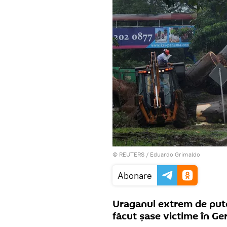
©
REUTERS
/ Eduardo Grimaldo
Abonare
Uraganul extrem de pute
făcut șase victime în Ge