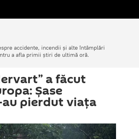
spre accidente, incendii și alte întâmplări
tru a afla primii știri de ultimă oră.
ervart” a făcut
uropa: Șase
-au pierdut viața