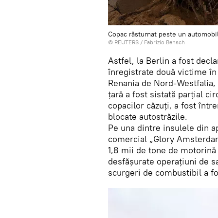
Copac răsturnat peste un automobil
©
REUTERS
/ Fabrizio Bensch
Astfel, la Berlin a fost dec
înregistrate două victime în
Renania de Nord-Westfalia, i
țară a fost sistată parțial ci
copacilor căzuți, a fost într
blocate autostrăzile.
Pe una dintre insulele din 
comercial „Glory Amsterdam
1,8 mii de tone de motorină
desfășurate operațiuni de s
scurgeri de combustibil a fo