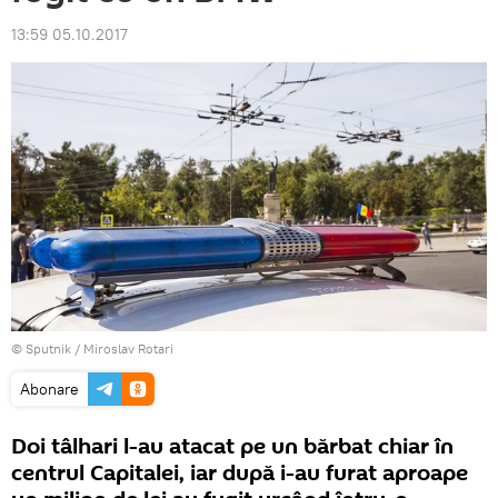
13:59 05.10.2017
© Sputnik / Miroslav Rotari
Abonare
Doi tâlhari l-au atacat pe un bărbat chiar în
centrul Capitalei, iar după i-au furat aproape