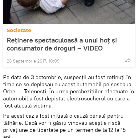
Societate
Reținere spectaculoasă a unui hoț și
consumator de droguri – VIDEO
28 Septembrie 2017, 10:09
Pe data de 3 octombrie, suspecții au fost reținuți în
timp ce se deplasau cu acest automobil pe șoseaua
Orhei — Telenești. În urma perchezițiilor efectuate în
automobil a fost depistat electroșocherul cu care a
fost atacată victima.
Pe acest caz a fost inițiată o cauză penală pentru
tâlhărie. Dacă vor fi găsiți vinovați aceștia riscă
privațiune de libertate pe un termen de la 12 la 15
ani.