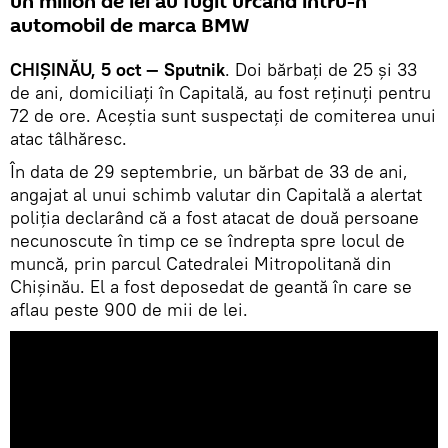
un milion de lei au fugit urcând întru-n
automobil de marca BMW
CHIȘINĂU, 5 oct — Sputnik
. Doi bărbați de 25 și 33
de ani, domiciliați în Capitală, au fost reținuți pentru
72 de ore. Aceștia sunt suspectați de comiterea unui
atac tâlhăresc.
În data de 29 septembrie, un bărbat de 33 de ani,
angajat al unui schimb valutar din Capitală a alertat
poliția declarând că a fost atacat de două persoane
necunoscute în timp ce se îndrepta spre locul de
muncă, prin parcul Catedralei Mitropolitană din
Chișinău. El a fost deposedat de geantă în care se
aflau peste 900 de mii de lei.