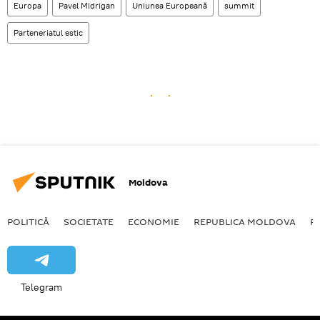
Europa
Pavel Midrigan
Uniunea Europeană
summit
Parteneriatul estic
Moldova
POLITICĂ
SOCIETATE
ECONOMIE
REPUBLICA MOLDOVA
R
Telegram