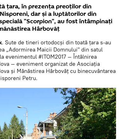
tă țara, în prezența preoților din
isporeni, dar și a luptătorilor din
 specială ”Scorpion”, au fost întâmpinați
 mănăstirea Hârbovăț
k
. Sute de tineri ortodocși din toată țara s-au
ea „Adormirea Maicii Domnului" din satul
 la evenimentul #ITOM2017 — Întâlnirea
dova — eveniment organizat de Asociația
dova și Mănăstirea Hârbovăț cu binecuvântarea
isporeni Petru.