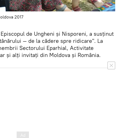
 Moldova 2017
u, Episcopul de Ungheni și Nisporeni, a susținut
tânărului — de la cădere spre ridicare". La
embrii Sectorului Eparhial, Activitate
r și alți invitați din Moldova și România.