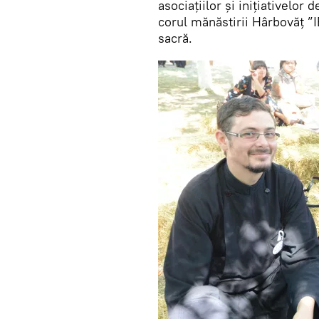
asociațiilor și inițiativelor
corul mănăstirii Hârbovăț ”
sacră.