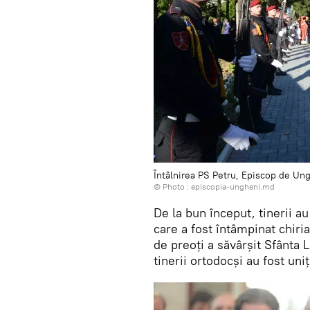
Întâlnirea PS Petru, Episcop de Un
© Photo :
episcopia-ungheni.md
De la bun început, tinerii a
care a fost întâmpinat chiri
de preoți a săvârșit Sfânta 
tinerii ortodocși au fost uni