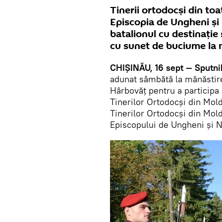
Tinerii ortodocși din toa
Episcopia de Ungheni și N
batalionul cu destinație
cu sunet de buciume la
CHIȘINĂU, 16 sept — Sputni
adunat sâmbătă la mănăstir
Hârbovăț pentru a participa
Tinerilor Ortodocși din Mol
Tinerilor Ortodocși din Mol
Episcopului de Ungheni și N