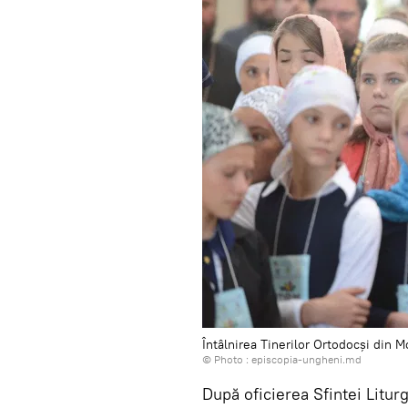
Întâlnirea Tinerilor Ortodocși din 
© Photo :
episcopia-ungheni.md
După oficierea Sfintei Litur