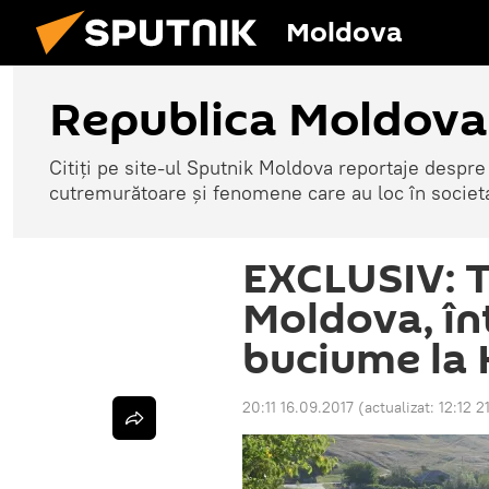
Moldova
Republica Moldova
Citiți pe site-ul Sputnik Moldova reportaje despre o
cutremurătoare și fenomene care au loc în societ
EXCLUSIV: T
Moldova, în
buciume la
20:11 16.09.2017
(actualizat:
12:12 2