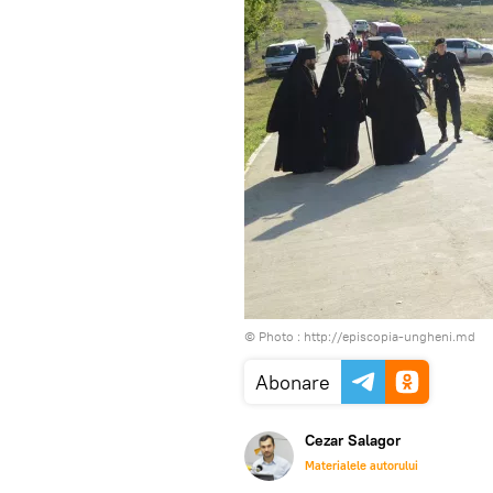
© Photo :
http://episcopia-ungheni.md
Abonare
Cezar Salagor
Materialele autorului