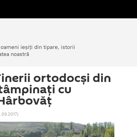
ameni ieșiți din tipare, istorii
atea noastră
inerii ortodocși din
tâmpinați cu
 Hârbovăț
1.09.2017
)