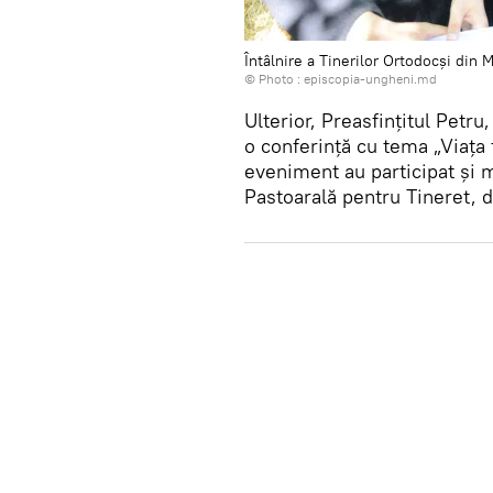
Întâlnire a Tinerilor Ortodocși din
© Photo :
episcopia-ungheni.md
Ulterior, Preasfințitul Petr
o conferință cu tema „Viața 
eveniment au participat și m
Pastoarală pentru Tineret, da