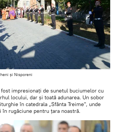
gheni și Nisporeni
u fost impresionați de sunetul buciumelor cu
arhul locului, dar și toată adunarea. Un sobor
Liturghie în catedrala „Sfânta Treime", unde
ți în rugăciune pentru țara noastră.