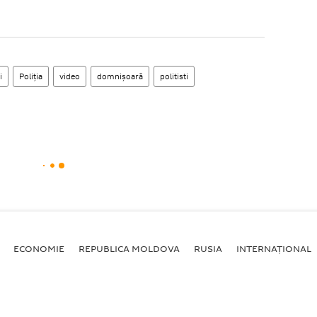
i
Poliția
video
domnișoară
politisti
ECONOMIE
REPUBLICA MOLDOVA
RUSIA
INTERNAȚIONAL