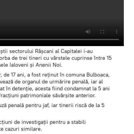
iştii sectorului Râșcani al Capitalei i-au
vorba de trei tineri cu vârstele cuprinse între 15
nele Ialoveni şi Anenii Noi.
ăr, de 17 ani, a fost reţinut în comuna Bulboaca,
hivează de organul de urmărire penală, iar al
asat în detenţie, acesta fiind condamnat la 5 ani
fracţiuni patrimoniale săvârşite anterior.
ză penală pentru jaf, iar tinerii riscă de la 5
iuni de investigaţii pentru a stabili
te cazuri similare.