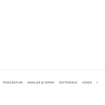
PODCASTURI
ANALIZE ȘI OPINII
EDITORIALE
VIDEO
GALE