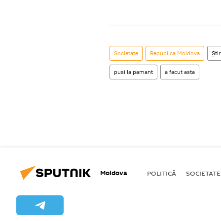
Societate
Republica Moldova
Știr
pusi la pamant
a facut asta
Moldova
POLITICĂ
SOCIETATE