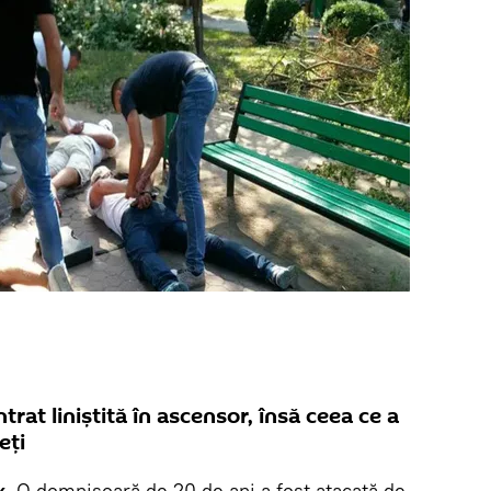
trat liniștită în ascensor, însă ceea ce a
eți
k.
O domnișoară de 20 de ani a fost atacată de