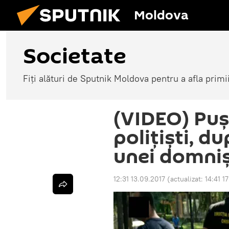
Moldova
Societate
Fiți alături de Sputnik Moldova pentru a afla primi
(VIDEO) Puș
polițiști, d
unei domni
12:31 13.09.2017
(actualizat:
14:41 1