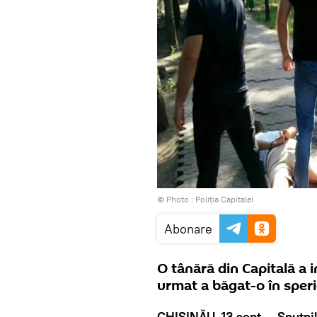
© Photo :
Poliția Capitalei
Abonare
O tânără din Capitală a in
urmat a băgat-o în speri
CHIȘINĂU, 13 sept — Sputni