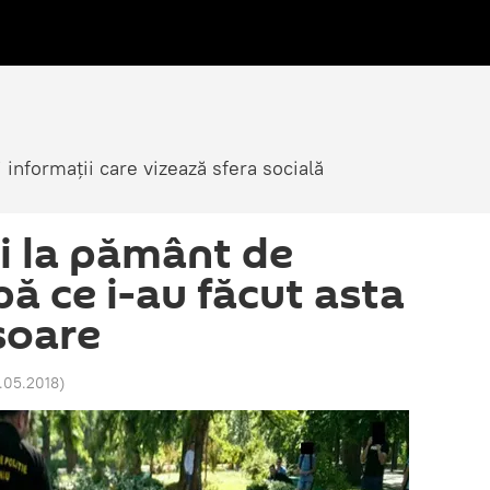
i informații care vizează sfera socială
i la pământ de
upă ce i-au făcut asta
șoare
7.05.2018
)