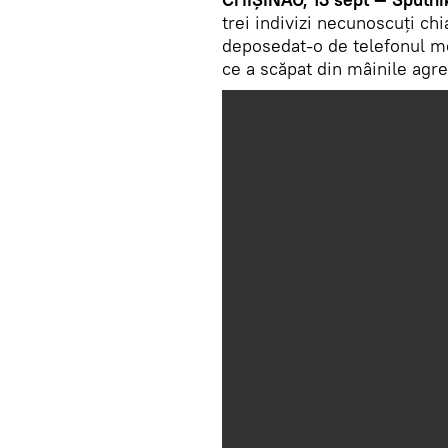
trei indivizi necunoscuți ch
deposedat-o de telefonul mob
ce a scăpat din mâinile agres