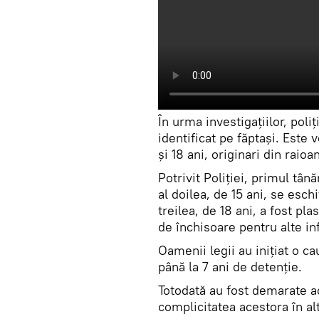
În urma investigaţiilor, poliţ
identificat pe făptași. Este 
şi 18 ani, originari din raioa
Potrivit Poliției, primul tân
al doilea, de 15 ani, se esc
treilea, de 18 ani, a fost pl
de închisoare pentru alte in
Oamenii legii au inițiat o cau
până la 7 ani de detenție.
Totodată au fost demarate acţ
complicitatea acestora în al