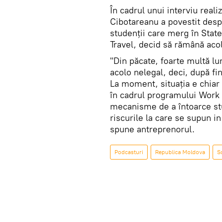
În cadrul unui interviu real
Cibotareanu a povestit despr
studenții care merg în Stat
Travel, decid să rămână acol
"Din păcate, foarte multă l
acolo nelegal, deci, după fi
La moment, situația e chiar 
în cadrul programului Work 
mecanisme de a întoarce stu
riscurile la care se supun i
spune antreprenorul.
Podcasturi
Republica Moldova
S