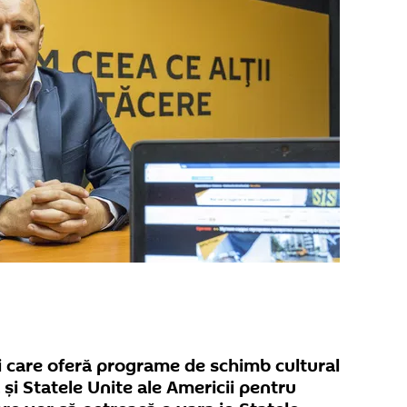
i care oferă programe de schimb cultural
și Statele Unite ale Americii pentru