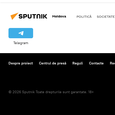
Moldova
POLITICĂ
SOCIETATE
Telegram
Despre proiect
Centrul de presă
Reguli
Contacte
Re
© 2026 Sputnik Toate drepturile sunt garantate. 18+