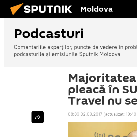
Moldova
Podcasturi
Comentariile experților, puncte de vedere în probl
podcasturile și emisiunile Sputnik Moldova
Majoritatea
pleacă în S
Travel nu se
08:39 02.09.2017
(actualizat:
19:40