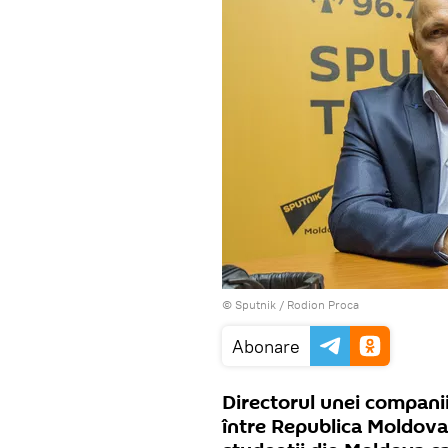
© Sputnik / Rodion Proca
Abonare
Directorul unei compani
între Republica Moldova 