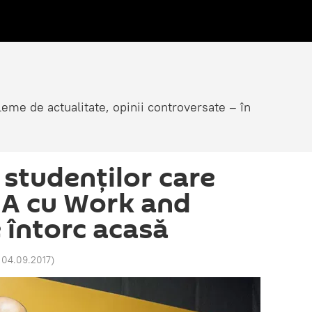
eme de actualitate, opinii controversate – în
 studenților care
UA cu Work and
 întorc acasă
 04.09.2017
)