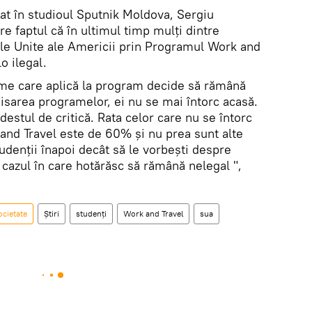
izat în studioul Sputnik Moldova, Sergiu
e faptul că în ultimul timp mulți dintre
ele Unite ale Americii prin Programul Work and
o ilegal.
ume care aplică la program decide să rămână
nisarea programelor, ei nu se mai întorc acasă.
destul de critică. Rata celor care nu se întorc
and Travel este de 60% și nu prea sunt alte
denții înapoi decât să le vorbești despre
n cazul în care hotărăsc să rămână nelegal ",
ocietate
Știri
studenți
Work and Travel
sua