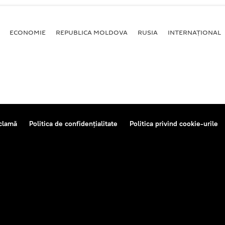
ECONOMIE
REPUBLICA MOLDOVA
RUSIA
INTERNAȚIONAL
clamă
Politica de confidențialitate
Politica privind cookie-urile