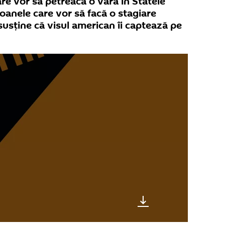
re vor să petreacă o vara in Statele
soanele care vor să facă o stagiare
susține că visul american îi captează pe