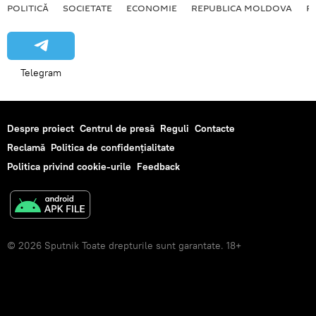
POLITICĂ
SOCIETATE
ECONOMIE
REPUBLICA MOLDOVA
R
Telegram
Despre proiect
Centrul de presă
Reguli
Contacte
Reclamă
Politica de confidențialitate
Politica privind cookie-urile
Feedback
© 2026 Sputnik Toate drepturile sunt garantate. 18+