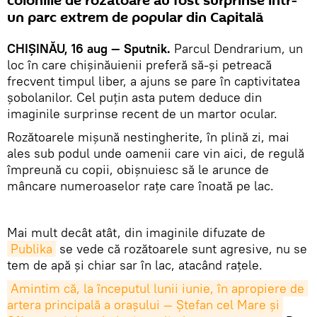
coloniile de rozătoare au fost surprinse într-
un parc extrem de popular din Capitală
CHIȘINĂU, 16 aug — Sputnik.
Parcul Dendrarium, un
loc în care chișinăuienii preferă să-și petreacă
frecvent timpul liber, a ajuns se pare în captivitatea
șobolanilor. Cel puțin asta putem deduce din
imaginile surprinse recent de un martor ocular.
Rozătoarele mișună nestingherite, în plină zi, mai
ales sub podul unde oamenii care vin aici, de regulă
împreună cu copii, obișnuiesc să le arunce de
mâncare numeroaselor rațe care înoată pe lac.
Mai mult decât atât, din imaginile difuzate de
Publika
se vede că rozătoarele sunt agresive, nu se
tem de apă și chiar sar în lac, atacând rațele.
Amintim că, la începutul lunii iunie, în apropiere de 
artera principală a orașului — Ștefan cel Mare și 