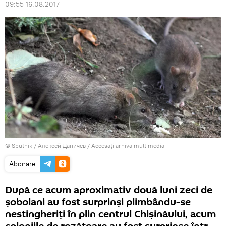
09:55 16.08.2017
© Sputnik / Алексей Даничев
/
Accesați arhiva multimedia
Abonare
După ce acum aproximativ două luni zeci de
șobolani au fost surprinși plimbându-se
nestingheriți în plin centrul Chișinăului, acum