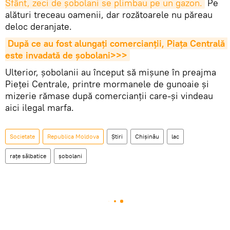
Sfânt, zeci de șobolani se plimbau pe un gazon.
Pe
alături treceau oamenii, dar rozătoarele nu păreau
deloc deranjate.
După ce au fost alungați comercianții, Piața Centrală 
este invadată de șobolani>>>
Ulterior, șobolanii au început să mișune în preajma
Pieței Centrale, printre mormanele de gunoaie și
mizerie rămase după comercianții care-și vindeau
aici ilegal marfa.
Societate
Republica Moldova
Știri
Chișinău
lac
rațe sălbatice
șobolani