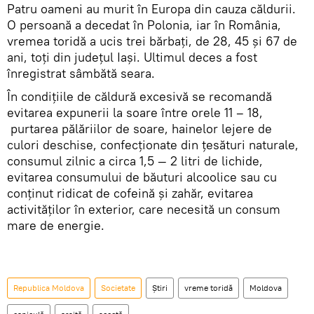
Patru oameni au murit în Europa din cauza căldurii.
O persoană a decedat în Polonia, iar în România,
vremea toridă a ucis trei bărbați, de 28, 45 și 67 de
ani, toți din județul Iași. Ultimul deces a fost
înregistrat sâmbătă seara.
În condițiile de căldură excesivă se recomandă
evitarea expunerii la soare între orele 11 – 18,
purtarea pălăriilor de soare, hainelor lejere de
culori deschise, confecționate din țesături naturale,
consumul zilnic a circa 1,5 — 2 litri de lichide,
evitarea consumului de băuturi alcoolice sau cu
conţinut ridicat de cofeină şi zahăr, evitarea
activităţilor în exterior, care necesită un consum
mare de energie.
Republica Moldova
Societate
Știri
vreme toridă
Moldova