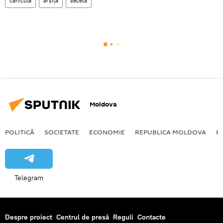
caniculă
arșiță
secetă
Moldova
POLITICĂ
SOCIETATE
ECONOMIE
REPUBLICA MOLDOVA
R
Telegram
Despre proiect
Centrul de presă
Reguli
Contacte