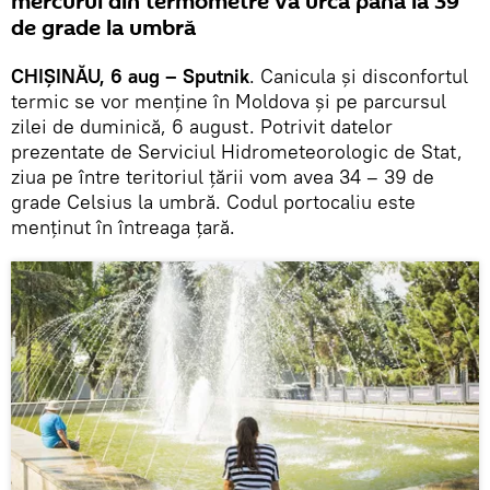
mercurul din termometre va urca până la 39
de grade la umbră
CHIȘINĂU, 6 aug – Sputnik
. Canicula şi disconfortul
termic se vor menține în Moldova și pe parcursul
zilei de duminică, 6 august. Potrivit datelor
prezentate de Serviciul Hidrometeorologic de Stat,
ziua pe între teritoriul țării vom avea 34 – 39 de
grade Celsius la umbră. Codul portocaliu este
menținut în întreaga țară.