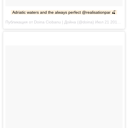
Adriatic waters and the always perfect @realisationpar 🍒
Публикация от Doina Ciobanu | Дойна (@doina) Июл 21 2017 в 8:28 PDT