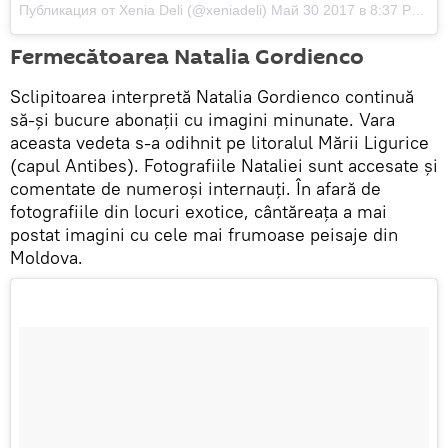
Публикация от Xenia Deli (@xeniadeli) Май 30 2017 в 8:37 PDT
Fermecătoarea Natalia Gordienco
Sclipitoarea interpretă Natalia Gordienco continuă
să-și bucure abonații cu imagini minunate. Vara
aceasta vedeta s-a odihnit pe litoralul Mării Ligurice
(capul Antibes). Fotografiile Nataliei sunt accesate și
comentate de numeroși internauți. În afară de
fotografiile din locuri exotice, cântăreața a mai
postat imagini cu cele mai frumoase peisaje din
Moldova.