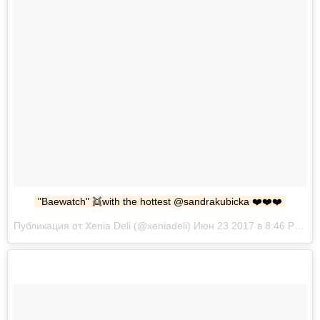
"Baewatch" 👯with the hottest @sandrakubicka ❤️❤️❤️
Публикация от Xenia Deli (@xeniadeli) Июн 23 2017 в 8:46 PDT