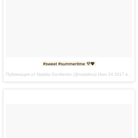
#sweet #summertime 💜💖
Публикация от Natalia Gordienko (@natalitsa) Июн 24 2017 в 9:21 PDT