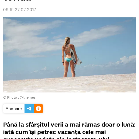
09:15 27.07.2017
© Photo :
7-themes
Abonare
Până la sfârșitul verii a mai rămas doar o lună:
iată cum își petrec vacanța cele mai