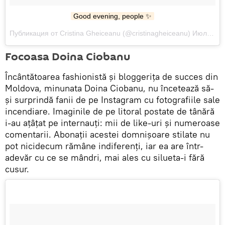
Good evening, people ✨
Публикация от Cristina Gheiceanu (@cristinagheiceanu) Июл 17 2017 в 10:42 PDT
Focoasa Doina Ciobanu
Încântătoarea fashionistă și bloggerița de succes din
Moldova, minunata Doina Ciobanu, nu încetează să-
și surprindă fanii de pe Instagram cu fotografiile sale
incendiare. Imaginile de pe litoral postate de tânără
i-au ațâțat pe internauți: mii de like-uri și numeroase
comentarii. Abonații acestei domnișoare stilate nu
pot nicidecum rămâne indiferenți, iar ea are într-
adevăr cu ce se mândri, mai ales cu silueta-i fără
cusur.