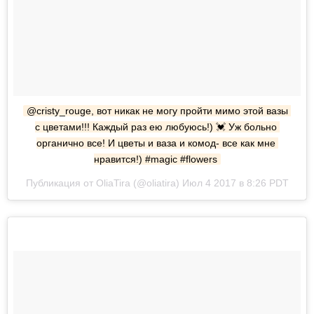
@cristy_rouge, вот никак не могу пройти мимо этой вазы 
с цветами!!! Каждый раз ею любуюсь!) 💓 Уж больно 
органично все! И цветы и ваза и комод- все как мне 
нравится!) #magic #flowers
Публикация от OliaTira (@oliatira) Июл 4 2017 в 8:26 PDT