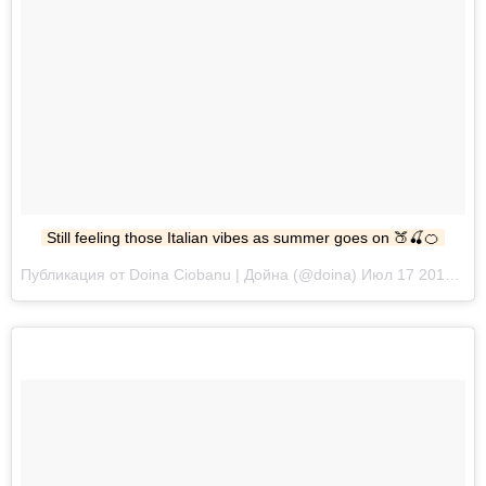
Still feeling those Italian vibes as summer goes on 🍑🍒🍊
Публикация от Doina Ciobanu | Дойна (@doina) Июл 17 2017 в 9:27 PDT