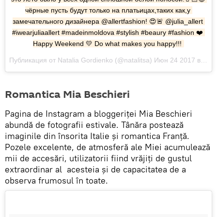
чёрные пусть будут только на платьицах,таких как,у 
замечательного дизайнера @allertfashion! 😍🚨 @julia_allert 
#iwearjuliaallert #madeinmoldova #stylish #beaury #fashion ❤️ 
Happy Weekend 💛 Do what makes you happy!!!
Публикация от Natalia Gordienko (@natalitsa) Июн 24 2017 в 3:50 PDT
Romantica Mia Beschieri
Pagina de Instagram a bloggeriței Mia Beschieri
abundă de fotografii estivale. Tânăra postează
imaginile din însorita Italie și romantica Franță.
Pozele excelente, de atmosferă ale Miei acumulează
mii de accesări, utilizatorii fiind vrăjiți de gustul
extraordinar al acesteia și de capacitatea de a
observa frumosul în toate.