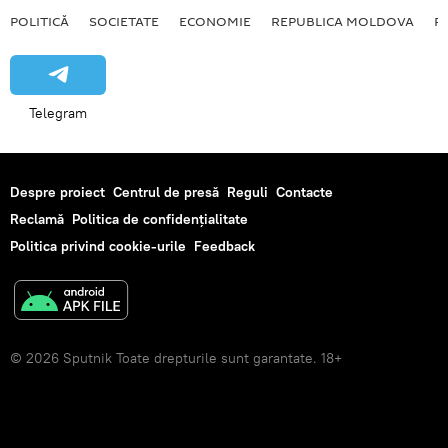
POLITICĂ
SOCIETATE
ECONOMIE
REPUBLICA MOLDOVA
R
Telegram
Despre proiect
Centrul de presă
Reguli
Contacte
Reclamă
Politica de confidențialitate
Politica privind cookie-urile
Feedback
© 2026 Sputnik Toate drepturile sunt garantate. 18+