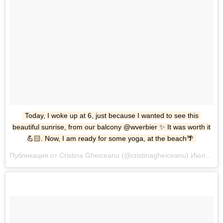
Today, I woke up at 6, just because I wanted to see this 
beautiful sunrise, from our balcony @wverbier ✨ It was worth it
💪🏻. Now, I am ready for some yoga, at the beach🌴
Публикация от Cristina Gheiceanu (@cristinagheiceanu) Июл 23 2017 в 12:40 PDT