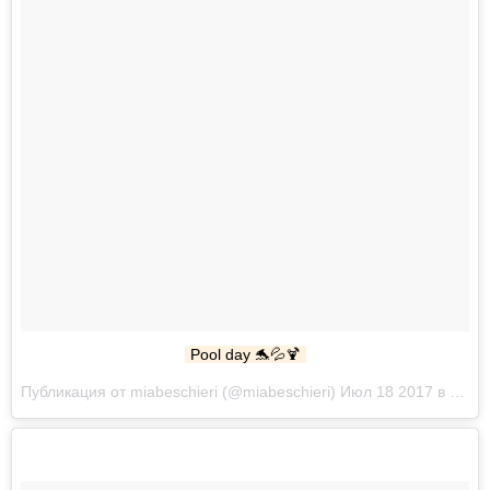
Pool day 🐬💦🍹
Публикация от miabeschieri (@miabeschieri) Июл 18 2017 в 11:03 PDT