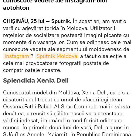
cunoscute vedete ale Instagram-ului
autohton
CHIȘINĂU, 25 iul — Sputnik.
În acest an, am avut o
vară cu adevărat toridă în Moldova. Utilizatorii
rețelelor de socializare postează imagini picante cu
momente din vacanța lor. Cum se odihnesc cele mai
cunoscute vedete ale segmentului moldovenesc de
Instagram
?
Sputnik Moldova
a făcut o selecție a
cele mai provocatoare fotografii postate de
compatrioatele noastre.
Splendida Xenia Deli
Cunoscutul model din Moldova, Xenia Deli, care s-a
căsătorit anul trecut cu omul de afaceri egiptean
Ossama Fathi Rabah Al-Sharif, cu mult mai în vârstă
decât ea, a reușit să călătorească vara aceasta cu
vârf și îndesat, îmbinând în mod fericit odihna cu
munca. În primele două luni de vară, Deli a ajuns în
SUA (Los Angele, Maiami), în Republica Dominicană,