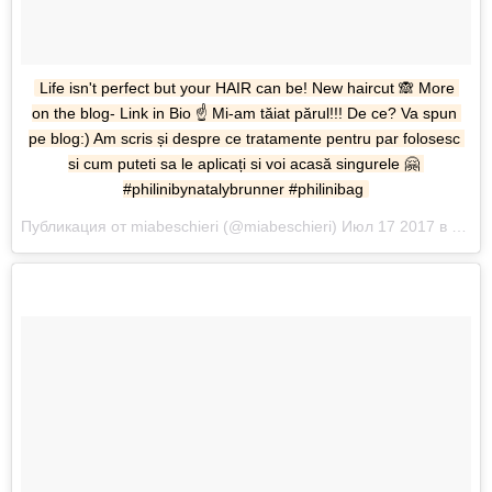
Life isn't perfect but your HAIR can be! New haircut 🙈 More 
on the blog- Link in Bio ☝️ Mi-am tăiat părul!!! De ce? Va spun 
pe blog:) Am scris și despre ce tratamente pentru par folosesc 
si cum puteti sa le aplicați si voi acasă singurele 🤗 
#philinibynatalybrunner #philinibag
Публикация от miabeschieri (@miabeschieri) Июл 17 2017 в 9:28 PDT