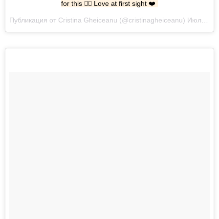
for this 👌🏻 Love at first sight ❤️
Публикация от Cristina Gheiceanu (@cristinagheiceanu) Июл 25 2017 в 10:33 PDT