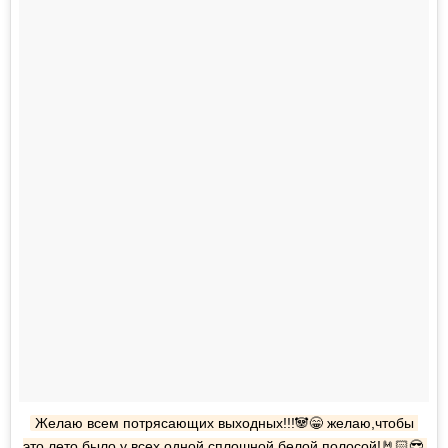
Желаю всем потрясающих выходных!!!🐼😁 желаю,чтобы 
это лето было у всех одной сплошной белой полосой!🤘🏻😎 