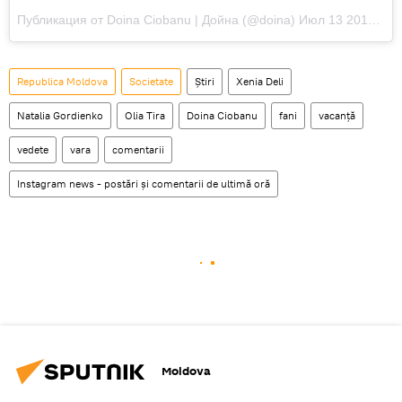
Публикация от Doina Ciobanu | Дойна (@doina) Июл 13 2017 в 2:45 PDT
Republica Moldova
Societate
Știri
Xenia Deli
Natalia Gordienko
Olia Tira
Doina Ciobanu
fani
vacanță
vedete
vara
comentarii
Instagram news - postări și comentarii de ultimă oră
Moldova