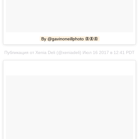
By @gavinoneillphoto 🦋🦋🦋
Публикация от Xenia Deli (@xeniadeli) Июл 16 2017 в 12:41 PDT