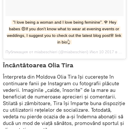
"I love being a woman and I love being feminine". 🌹 Hey 
babes 😍If you don't know what to wear at evening events or 
weddings, I suggest you to check out the latest blog post🌸 link 
in bio👆
Публикация от miabeschieri (@miabeschieri) Июл 10 2017 в 7:30 PDT
Încântătoarea Olia Tira
Înterpreta din Moldova Olia Tira își cucerește în
continuare fanii pe Instagram cu fotografii plăcute
vederii. Imaginile „calde, însorite" de la mare au
beneficiat de numeroase aprecieri și comentarii.
Stilată și zâmbitoare, Tira își împarte buna dispoziție
cu utilizatorii rețelelor de socializare. Totodată,
vedeta nu pierde ocazia de a-și îndemna abonații să
ducă un mod de viață sănătos, promovând sportul și