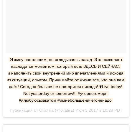
Я живу настоящим, не оглядываясь назад. Это позволяет 
насладится моментом, который есть ЗДЕСЬ И СЕЙЧАС, 
и наполнить свой внутренний мир впечатлениями и исходя 
из ситуаций, опытом. Принимайте от жизни все, что она вам 
даёт! Сегодня больше не повторится никогда! ❣️Live today! 
Not yesterday or tomorrow!!! #учерногоморя 
#ялюбуюсьзакатом #имнебольшеничегоненадо
Публикация от OliaTira (@oliatira) Июл 3 2017 в 10:29 PDT