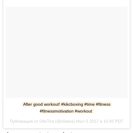
After good workout! #kikcboxing #time #fitness 
#fitnessmotivation #workout
Публикация от OliaTira (@oliatira) Июл 5 2017 в 10:45 PDT