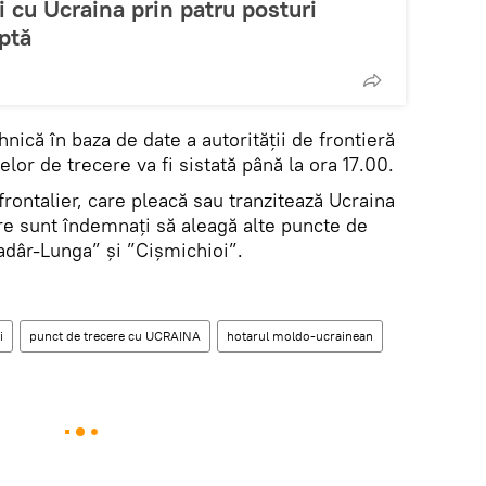
i cu Ucraina prin patru posturi
ptă
hnică în baza de date a autorității de frontieră
elor de trecere va fi sistată până la ora 17.00.
nsfrontalier, care pleacă sau tranzitează Ucraina
re sunt îndemnați să aleagă alte puncte de
adâr-Lunga” și ”Cișmichioi”.
i
punct de trecere cu UCRAINA
hotarul moldo-ucrainean