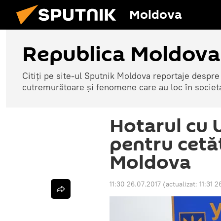
Moldova
Republica Moldova
Citiți pe site-ul Sputnik Moldova reportaje despre o
cutremurătoare și fenomene care au loc în societ
Hotarul cu U
pentru cetăț
Moldova
11:30 26.07.2017
(actualizat:
11:31 2