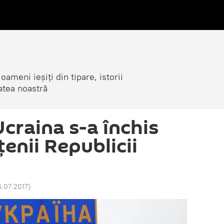
ameni ieșiți din tipare, istorii
atea noastră
craina s-a închis
enii Republicii
6.07.2017
)