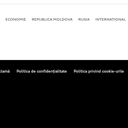
ECONOMIE
REPUBLICA MOLDOVA
RUSIA
INTERNAȚIONAL
clamă
Politica de confidențialitate
Politica privind cookie-urile