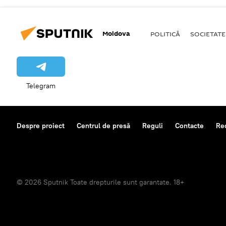
Moldova
POLITICĂ
SOCIETATE
Telegram
Despre proiect
Centrul de presă
Reguli
Contacte
Re
© 2026 Sputnik Toate drepturile sunt garantate. 18+