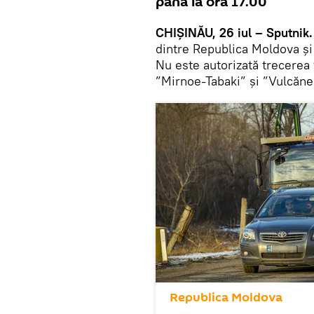
până la ora 17.00
CHIȘINĂU, 26 iul – Sputnik.
dintre Republica Moldova și
Nu este autorizată trecerea 
”Mirnoe-Tabaki” și ”Vulcăn
Republica Moldova