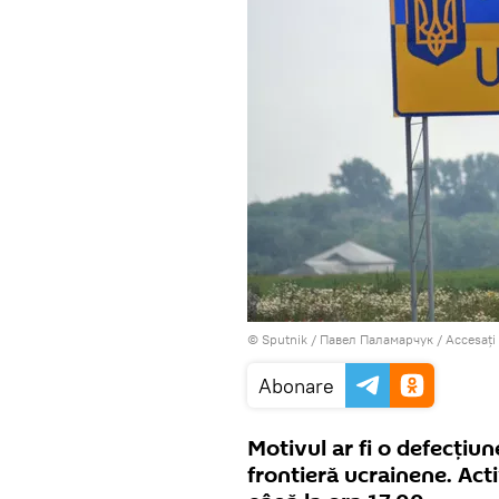
© Sputnik / Павел Паламарчук
/
Accesați
Abonare
Motivul ar fi o defecțiun
frontieră ucrainene. Acti