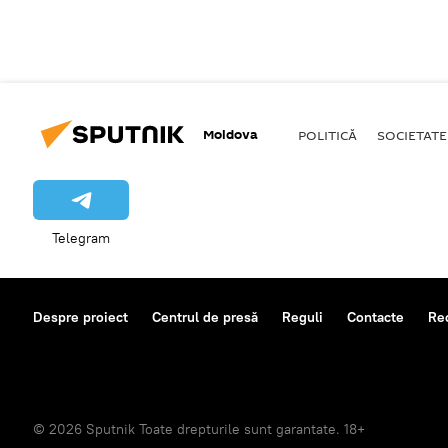
Moldova
POLITICĂ
SOCIETATE
Telegram
Despre proiect
Centrul de presă
Reguli
Contacte
Re
© 2026 Sputnik Toate drepturile sunt garantate. 18+