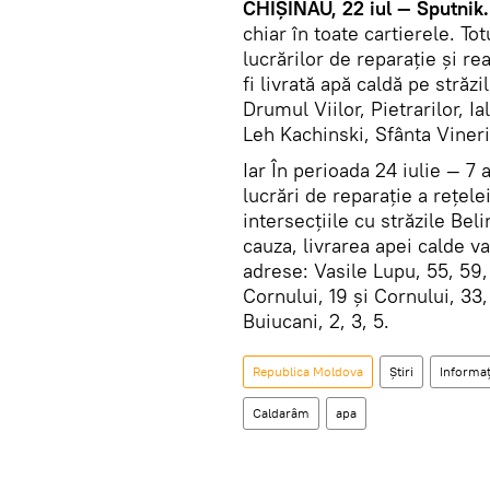
CHIŞINĂU, 22 iul — Sputnik.
chiar în toate cartierele. To
lucrărilor de reparație și re
fi livrată apă caldă pe stră
Drumul Viilor, Pietrarilor, 
Leh Kachinski, Sfânta Vineri
Iar În perioada 24 iulie — 7 
lucrări de reparație a rețele
intersecțiile cu străzile Be
cauza, livrarea apei calde va
adrese: Vasile Lupu, 55, 59,
Cornului, 19 și Cornului, 33
Buiucani, 2, 3, 5.
Republica Moldova
Știri
Informaț
Caldarâm
apa