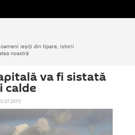
ameni ieșiți din tipare, istorii
atea noastră
apitală va fi sistată
i calde
22.07.2017
)