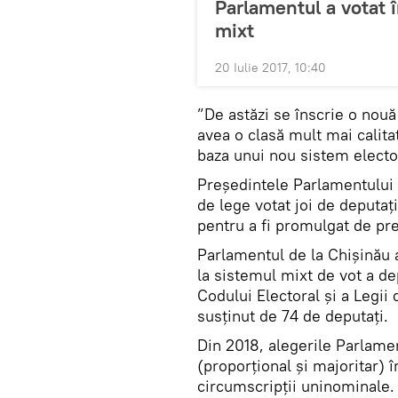
Parlamentul a votat î
mixt
20 Iulie 2017, 10:40
”De astăzi se înscrie o nouă
avea o clasă mult mai calitat
baza unui nou sistem electo
Președintele Parlamentului
de lege votat joi de deputați 
pentru a fi promulgat de pre
Parlamentul de la Chișinău a 
la sistemul mixt de vot a de
Codului Electoral și a Legii
susținut de 74 de deputați.
Din 2018, alegerile Parlame
(proporţional şi majoritar) î
circumscripţii uninominale. 