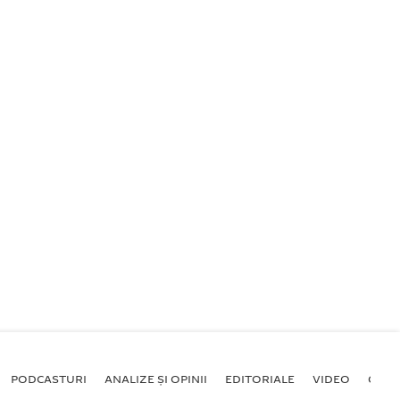
PODCASTURI
ANALIZE ȘI OPINII
EDITORIALE
VIDEO
GALE