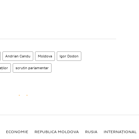
Andrian Candu
Moldova
Igor Dodon
ților
scrutin parlamentar
ECONOMIE
REPUBLICA MOLDOVA
RUSIA
INTERNAȚIONAL