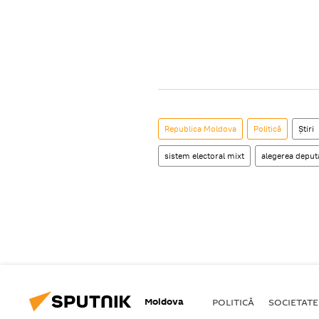
Republica Moldova
Politică
Știri
sistem electoral mixt
alegerea deputa
Moldova
POLITICĂ
SOCIETATE