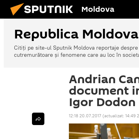
Moldova
Republica Moldova
Citiți pe site-ul Sputnik Moldova reportaje despre o
cutremurătoare și fenomene care au loc în societ
Andrian Ca
document i
Igor Dodon
12:18 20.07.2017
(actualizat:
14:49 