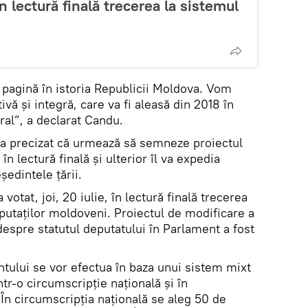
n lectură finală trecerea la sistemul
 pagină în istoria Republicii Moldova. Vom
ivă și integră, care va fi aleasă din 2018 în
ral”, a declarat Candu.
 a precizat că urmează să semneze proiectul
în lectură finală și ulterior îl va expedia
ședintele țării.
votat, joi, 20 iulie, în lectură finală trecerea
putaților moldoveni. Proiectul de modificare a
 despre statutul deputatului în Parlament a fost
ntului se vor efectua în baza unui sistem mixt
ntr-o circumscripţie naţională şi în
În circumscripţia naţională se aleg 50 de