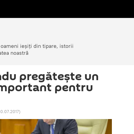
ameni ieșiți din tipare, istorii
atea noastră
ndu pregătește un
mportant pentru
20.07.2017
)