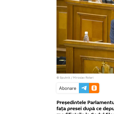
© Sputnik / Miroslav Rotari
Abonare
Președintele Parlamentul
fața presei după ce deput