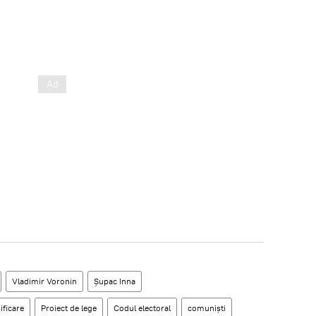
Vladimir Voronin
Șupac Inna
ficare
Proiect de lege
Codul electoral
comuniști