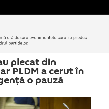
ltimă oră despre evenimentele care se produc
rul partidelor.
au plecat din
iar PLDM a cerut în
gență o pauză