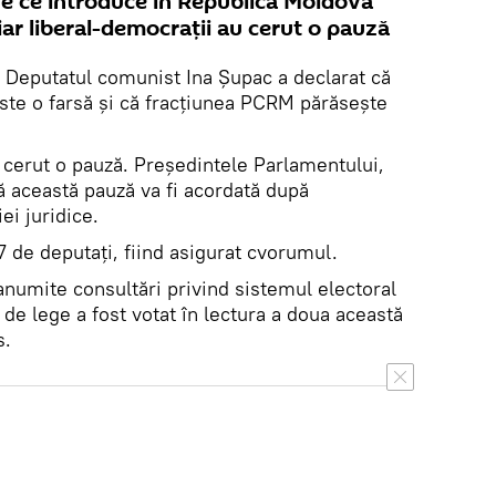
ege ce introduce în Republica Moldova
iar liberal-democrații au cerut o pauză
. Deputatul comunist Ina Șupac a declarat că
este o farsă și că fracțiunea PCRM părăsește
 cerut o pauză. Președintele Parlamentului,
ă această pauză va fi acordată după
ei juridice.
77 de deputați, fiind asigurat cvorumul.
numite consultări privind sistemul electoral
 de lege a fost votat în lectura a doua această
s.