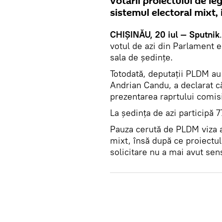
votării proiectului de l
sistemul electoral mixt, 
CHIȘINĂU, 20 iul — Sputnik
votul de azi din Parlament 
sala de ședințe.
Totodată, deputații PLDM au
Andrian Candu, a declarat c
prezentarea raprtului comisi
La ședința de azi participă 
Pauza cerută de PLDM viza a
mixt, însă după ce proiectul
solicitare nu a mai avut sen