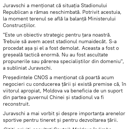
Juravschi a menționat că situația Stadionului
Republican a rămas neschimbată. Potrivit acestuia,
la moment terenul se află la balanţă Ministerului
Construcţiilor.
"Este un obiectiv strategic pentru ţara noastră.
Trebuie să avem acest stadionul numaidecât. S-a
procedat aşa şi el a fost demolat. Aceasta a fost o
greşeală tactică enormă. Nu au fost ascultate
propunerile sau părerea specialiştilor din domeniu",
a subliniat Juravschi.
Președintele CNOS a menționat că poartă acum
negocieri cu conducerea ţării şi există premise că, în
viitorul apropiat, Moldova va beneficia de un suport
din partea guvernul Chinei şi stadionul va fi
reconstruit.
Juravschi a mai vorbit şi despre importanţa arenelor
sportive pentru tineret şi pentru dezvoltarea ţării.