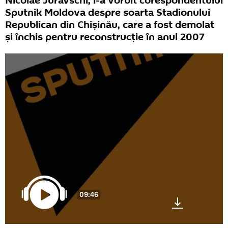
Nicolae Juravschi, i-a vorbit corespondentului
Sputnik Moldova despre soarta Stadionului
Republican din Chişinău, care a fost demolat
şi închis pentru reconstrucție în anul 2007
09:46