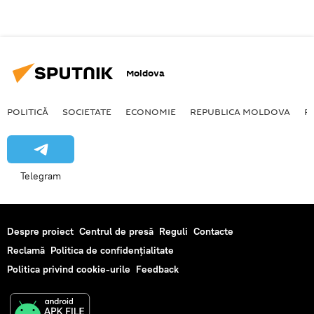
Moldova
POLITICĂ
SOCIETATE
ECONOMIE
REPUBLICA MOLDOVA
R
Telegram
Despre proiect
Centrul de presă
Reguli
Contacte
Reclamă
Politica de confidențialitate
Politica privind cookie-urile
Feedback