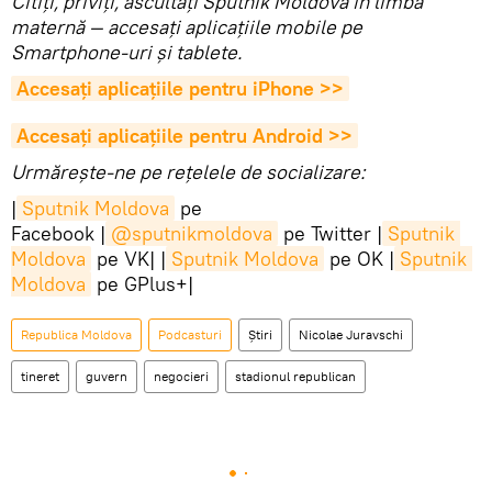
Citiţi, priviţi, ascultaţi Sputnik Moldova în limba
maternă — accesaţi aplicaţiile mobile pe
Smartphone-uri şi tablete.
Accesaţi aplicaţiile pentru iPhone >>
Accesaţi aplicaţiile pentru Android >>
Urmărește-ne pe rețelele de socializare:
|
Sputnik Moldova
pe
Facebook |
@sputnikmoldova
pe Twitter |
Sputnik 
Moldova
pe VK| |
Sputnik Moldova
pe OK |
Sputnik 
Moldova
pe GPlus+|
Republica Moldova
Podcasturi
Știri
Nicolae Juravschi
tineret
guvern
negocieri
stadionul republican