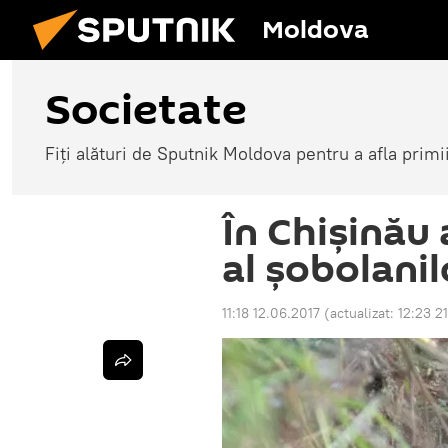
Moldova
Societate
Fiți alături de Sputnik Moldova pentru a afla primi
În Chișinău 
al șobolanilo
11:18 12.06.2017
(actualizat:
12:23 2