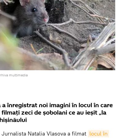
arhiva multimedia
a înregistrat noi imagini în locul în care
filmați zeci de șobolani ce au ieșit „la
hișinăului
. Jurnalista Natalia Vlasova a filmat
locul în 