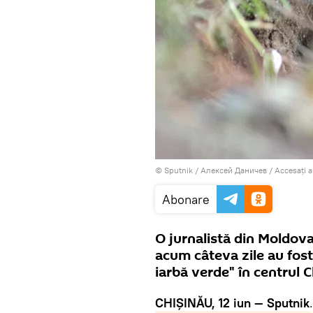
© Sputnik / Алексей Даничев
/
Accesați 
Abonare
O jurnalistă din Moldova 
acum câteva zile au fost 
iarbă verde" în centrul C
CHIȘINĂU, 12 iun — Sputnik