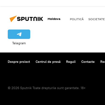
Moldova
POLITICĂ
SOCIETATE
Telegram
Despre proiect
Centrul de presă
Reguli
Contacte
Re
© 2026 Sputnik Toate drepturile sunt garantate. 18+