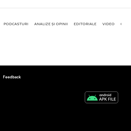
PODCASTURI
ANALIZE ȘI OPINII
EDITORIALE
VIDEO
GALE
Feedback