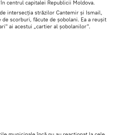
în centrul capitalei Republicii Moldova.
 de intersecția străzilor Cantemir și Ismail,
e de scorburi, făcute de șobolani. Ea a reușit
ri" ai acestui „cartier al șobolanilor".
țile municipale încă nu au reacționat la cele