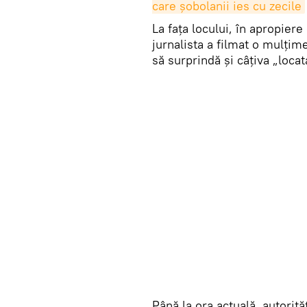
care șobolanii ies cu zecile
La fața locului, în apropiere
jurnalista a filmat o mulțim
să surprindă și câțiva „locata
Până la ora actuală, autorită