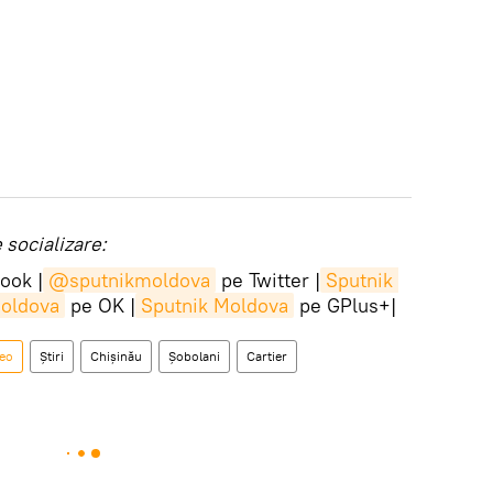
socializare:
ook |
@sputnikmoldova
pe Twitter |
Sputnik 
Moldova
pe OK |
Sputnik Moldova
pe GPlus+|
eo
Știri
Chișinău
Șobolani
Cartier