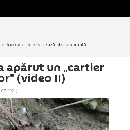
i informații care vizează sfera socială
a apărut un „cartier
r" (video II)
1.07.2021
)