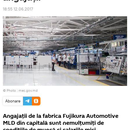
18:55 12.06.2017
© Photo :
mec.gov.md
Abonare
Angajații de la fabrica Fujikura Automotive
MLD din capitală sunt nemulțumiți de