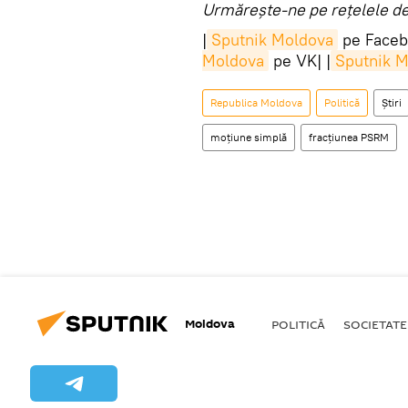
Urmărește-ne pe rețelele de 
|
Sputnik Moldova
pe Faceb
Moldova
pe VK| |
Sputnik 
Republica Moldova
Politică
Știri
moțiune simplă
fracțiunea PSRM
Moldova
POLITICĂ
SOCIETATE