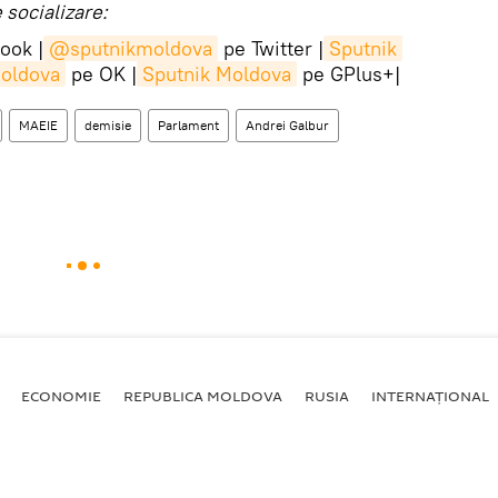
socializare:
ook |
@sputnikmoldova
pe Twitter |
Sputnik 
Moldova
pe OK |
Sputnik Moldova
pe GPlus+|
MAEIE
demisie
Parlament
Andrei Galbur
ECONOMIE
REPUBLICA MOLDOVA
RUSIA
INTERNAȚIONAL