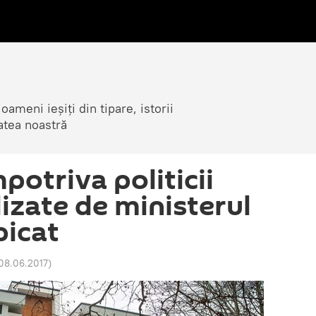
ameni ieșiți din tipare, istorii
atea noastră
potriva politicii
izate de ministerul
picat
08.06.2017
)