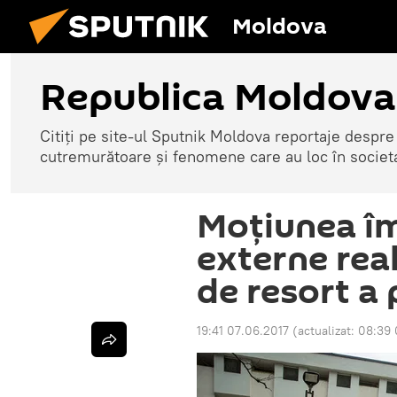
Moldova
Republica Moldova
Citiți pe site-ul Sputnik Moldova reportaje despre o
cutremurătoare și fenomene care au loc în societ
Moțiunea îm
externe real
de resort a 
19:41 07.06.2017
(actualizat:
08:39 