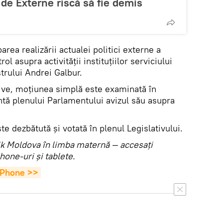
de Externe riscă să fie demis
area realizării actualei politici externe a
rol asupra activității instituțiilor serviciului
trului Andrei Galbur.
ive, moțiunea simplă este examinată în
ntă plenului Parlamentului avizul său asupra
te dezbătută și votată în plenul Legislativului.
utnik Moldova în limba maternă — accesaţi
hone-uri şi tablete.
 iPhone >>