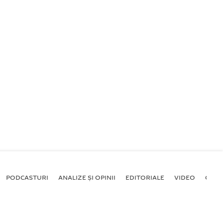
PODCASTURI
ANALIZE ȘI OPINII
EDITORIALE
VIDEO
GALE