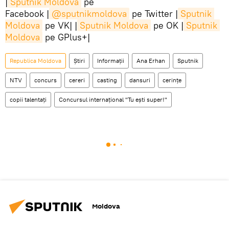
|
Sputnik Moldova
pe
Facebook |
@sputnikmoldova
pe Twitter |
Sputnik 
Moldova
pe VK| |
Sputnik Moldova
pe OK |
Sputnik 
Moldova
pe GPlus+|
Republica Moldova
Știri
Informații
Ana Erhan
Sputnik
NTV
concurs
cereri
casting
dansuri
cerințe
copii talentați
Concursul internațional "Tu ești super!"
Moldova