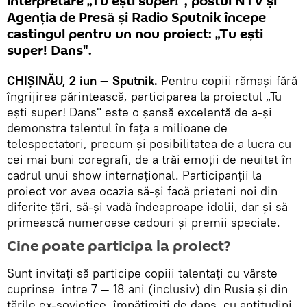
interpretare „Tu ești super!", postul NTV și
Agenția de Presă și Radio Sputnik începe
castingul pentru un nou proiect: „Tu ești
super! Dans".
CHIȘINĂU, 2 iun — Sputnik.
Pentru copiii rămași fără
îngrijirea părintească, participarea la proiectul „Tu
ești super! Dans" este o șansă excelentă de a-și
demonstra talentul în fața a milioane de
telespectatori, precum și posibilitatea de a lucra cu
cei mai buni coregrafi, de a trăi emoții de neuitat în
cadrul unui show internațional. Participanții la
proiect vor avea ocazia să-și facă prieteni noi din
diferite țări, să-și vadă îndeaproape idolii, dar și să
primească numeroase cadouri și premii speciale.
Cine poate participa la proiect?
Sunt invitați să participe copiii talentați cu vârste
cuprinse între 7 — 18 ani (inclusiv) din Rusia și din
țările ex-sovietice, împătimiți de dans, cu aptitudini