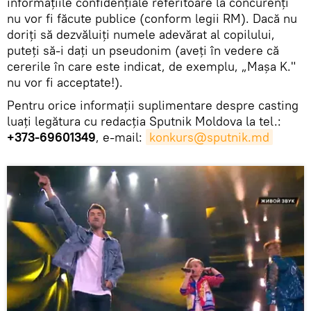
informațiile confidențiale referitoare la concurenți
nu vor fi făcute publice (conform legii RM). Dacă nu
doriți să dezvăluiți numele adevărat al copilului,
puteți să-i dați un pseudonim (aveți în vedere că
cererile în care este indicat, de exemplu, „Mașa K."
nu vor fi acceptate!).
Pentru orice informații suplimentare despre casting
luați legătura cu redacția Sputnik Moldova la tel.:
+373-69601349
, e-mail:
konkurs@sputnik.md