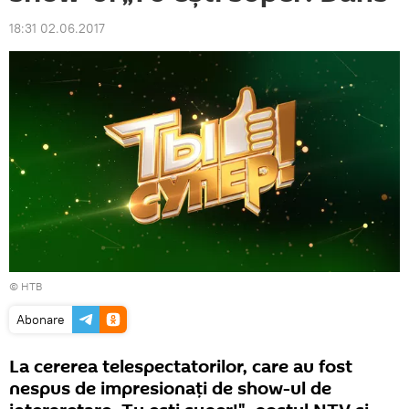
18:31 02.06.2017
© НТВ
Abonare
La cererea telespectatorilor, care au fost
nespus de impresionați de show-ul de