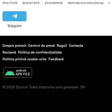
POLITICĂ
SOCIETATE
ECONOMIE
REPUBLICA MOLDOVA
R
Telegram
Despre proiect
Centrul de presă
Reguli
Contacte
Reclamă
Politica de confidențialitate
Politica privind cookie-urile
Feedback
© 2026 Sputnik Toate drepturile sunt garantate. 18+