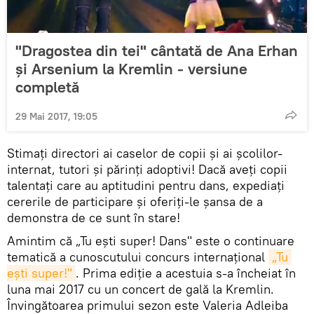
"Dragostea din tei" cântată de Ana Erhan
și Arsenium la Kremlin - versiune
completă
29 Mai 2017, 19:05
Stimați directori ai caselor de copii și ai școlilor-
internat, tutori și părinți adoptivi! Dacă aveți copii
talentați care au aptitudini pentru dans, expediați
cererile de participare și oferiți-le șansa de a
demonstra de ce sunt în stare!
Amintim că „Tu ești super! Dans" este o continuare
tematică a cunoscutului concurs internațional
„Tu 
ești super!"
. Prima ediție a acestuia s-a încheiat în
luna mai 2017 cu un concert de gală la Kremlin.
Învingătoarea primului sezon este Valeria Adleiba