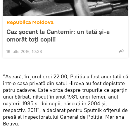
Republica Moldova
Caz șocant la Cantemir: un tată și-a
omorât toți copiii
16 Iulie 2016, 10:38
”Aseară, în jurul orei 22.00, Poliția a fost anunțată că
într-o casă privată din satul Hirova au fost depistate
patru cadavre. Este vorba despre trupurile ce aparțin
unui bărbat, născut în anul 1981, unei femei, anul
nașterii 1985 și doi copii, născuți în 2004 și,
respectiv, 2011”, a declarat pentru Sputnik ofițerul de
presă al Inspectoratului General de Poliție, Mariana
Bețivu.