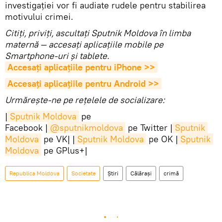
investigației vor fi audiate rudele pentru stabilirea
motivului crimei.
Citiţi, priviţi, ascultaţi Sputnik Moldova în limba
maternă — accesaţi aplicaţiile mobile pe
Smartphone-uri şi tablete.
Accesaţi aplicaţiile pentru iPhone >>
Accesaţi aplicaţiile pentru Android >>
Urmărește-ne pe rețelele de socializare:
|
Sputnik Moldova
pe
Facebook |
@sputnikmoldova
pe Twitter |
Sputnik 
Moldova
pe VK| |
Sputnik Moldova
pe OK |
Sputnik 
Moldova
pe GPlus+|
Republica Moldova
Societate
Știri
Călărași
crimă