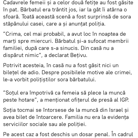
Cadavrele femeii și a celor două fetițe au fost găsite
în pat. Bărbatul era trântit jos, iar la gât îi atârna o
sfoară. Toată această scenă a fost surprinsă de sora
stăpânului casei, care a și anunțat poliția.
”Crima, cel mai probabil, a avut loc în noaptea de
marți spre miercuri. Bărbatul și-a sufocat membrii
familiei, după care s-a sinucis. Din casă nu a
dispărut nimic”, a declarat Bețivu.
Potrivit acesteia, în casă nu a fost găsit nici un
bilețel de adio. Despre posibilele motive ale crimei,
le-a vorbit polițiștilor sora bărbatului.
”Soțul era împotrivă ca femeia să plece la muncă
peste hotare”, a menționat ofițerul de presă al IGP.
Soția tocmai se întorsese de la muncă din Israel și
avea bilet de întoarcere. Familia nu era la evidența
serviciilor sociale sau ale poliției.
Pe acest caz a fost deschis un dosar penal. În cadrul