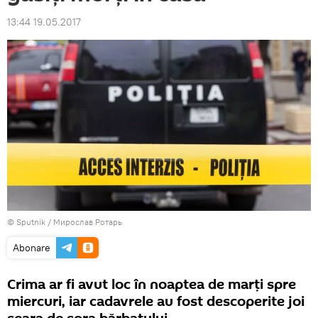
13:44 19.05.2017
© Sputnik / Мирослав Ротарь
Abonare
Crima ar fi avut loc în noaptea de marți spre
miercuri, iar cadavrele au fost descoperite joi