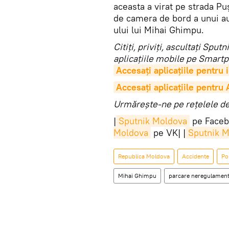
aceasta a virat pe strada Puş
de camera de bord a unui au
ului lui Mihai Ghimpu.
Citiţi, priviţi, ascultaţi Sp
aplicaţiile mobile pe Smartp
Accesaţi aplicaţiile pentru
Accesaţi aplicaţiile pentru
Urmărește-ne pe rețelele de 
|
Sputnik Moldova
pe Faceb
Moldova
pe VK| |
Sputnik 
Republica Moldova
Accidente
Pol
Mihai Ghimpu
parcare neregulamen