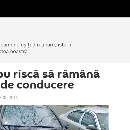
ameni ieșiți din tipare, istorii
atea noastră
u riscă să rămână
 de conducere
18.05.2017
)