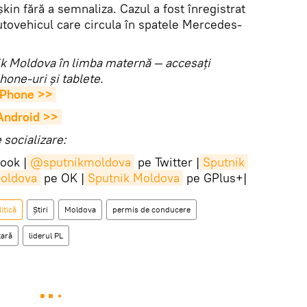
kin fără a semnaliza. Cazul a fost înregistrat
tovehicul care circula în spatele Mercedes-
utnik Moldova în limba maternă — accesaţi
hone-uri şi tablete.
 iPhone >>
 Android >>
socializare:
ook |
@sputnikmoldova
pe Twitter |
Sputnik 
Moldova
pe OK |
Sputnik Moldova
pe GPlus+|
itică
Știri
Moldova
permis de conducere
tară
liderul PL