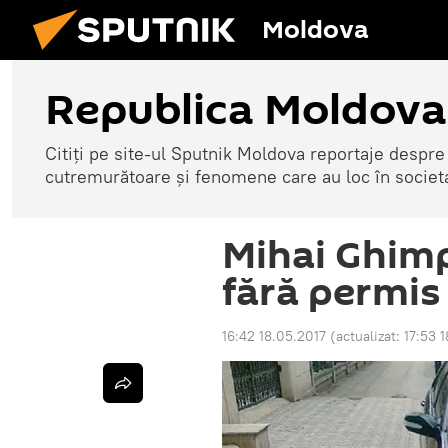
Moldova
Republica Moldova
Citiți pe site-ul Sputnik Moldova reportaje despre o
cutremurătoare și fenomene care au loc în societ
Mihai Ghimp
fără permis
16:42 18.05.2017
(actualizat:
17:53 