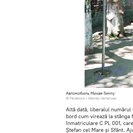
Автомобиль Михая Гимпу
© Facebook /
Stanley Vartanyan
Altă dată, liberalul numărul
bord cum virează la stânga 
înmatriculare C PL 001, care
Ştefan cel Mare şi Sfânt. Aj