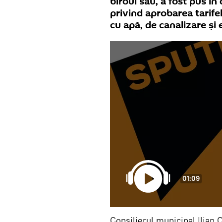
biroul său, a fost pus în
privind aprobarea tarife
cu apă, de canalizare și
01:09
Consilierul municipal Ilian 