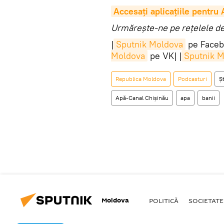
Accesaţi aplicaţiile pentru
Urmărește-ne pe rețelele de 
|
Sputnik Moldova
pe Faceb
Moldova
pe VK| |
Sputnik 
Republica Moldova
Podcasturi
Șt
Apă-Canal Chișinău
apa
banii
Moldova
POLITICĂ
SOCIETATE