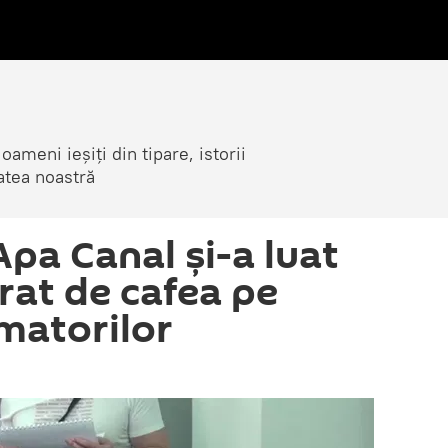
ameni ieșiți din tipare, istorii
atea noastră
pa Canal și-a luat
rat de cafea pe
matorilor