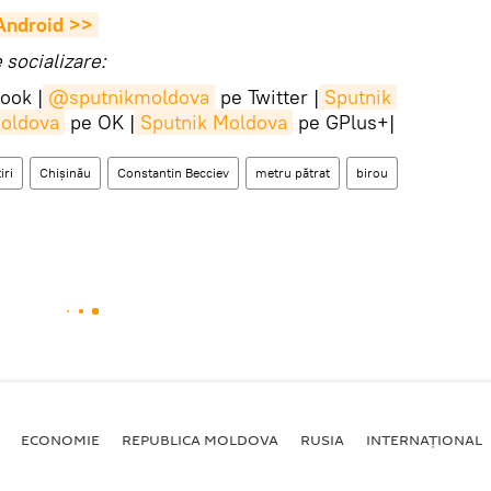
 Android >>
socializare:
ook |
@sputnikmoldova
pe Twitter |
Sputnik 
Moldova
pe OK |
Sputnik Moldova
pe GPlus+|
iri
Chișinău
Constantin Becciev
metru pătrat
birou
ECONOMIE
REPUBLICA MOLDOVA
RUSIA
INTERNAȚIONAL