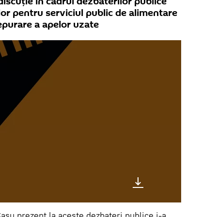
 discuție în cadrul dezbaterilor publice
lor pentru serviciul public de alimentare
 epurare a apelor uzate
Cașu prezent la aceste dezbateri publice i-a