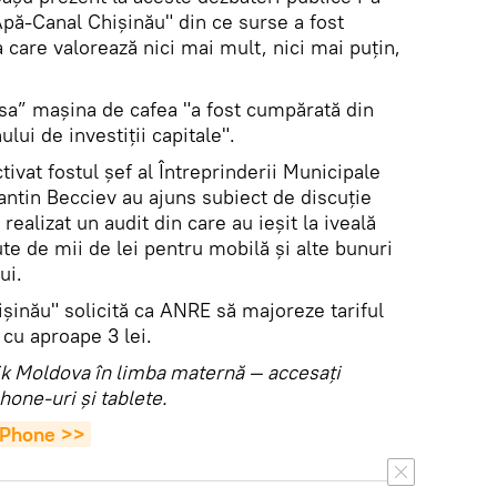
Apă-Canal Chișinău" din ce surse a fost
care valorează nici mai mult, nici mai puțin,
asa” mașina de cafea "a fost cumpărată din
nului de investiții capitale".
ctivat fostul șef al Întreprinderii Municipale
ntin Becciev au ajuns subiect de discuție
ealizat un audit din care au ieșit la iveală
ute de mii de lei pentru mobilă și alte bunuri
ui.
inău" solicită ca ANRE să majoreze tariful
cu aproape 3 lei.
utnik Moldova în limba maternă — accesaţi
hone-uri şi tablete.
 iPhone >>