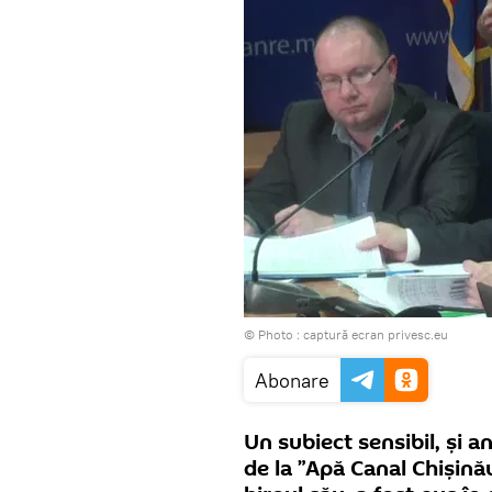
© Photo :
captură ecran privesc.eu
Abonare
Un subiect sensibil, și a
de la ”Apă Canal Chișinău