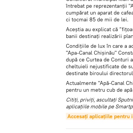
întrebat pe reprezentanții "
cumpărat un aparat de cafea 
ci tocmai 85 de mii de lei.
Aceștia au explicat că ”fițo
banii destinați realizării pla
Condițiile de lux în care a a
"Apa-Canal Chișinău" Consta
după ce Curtea de Conturi a r
cheltuieli nejustificate de s
destinate biroului directorul
Actualmente "Apă-Canal Chiș
pentru un metru cub de apă 
Citiţi, priviţi, ascultaţi Sp
aplicaţiile mobile pe Smartp
Accesaţi aplicaţiile pentru