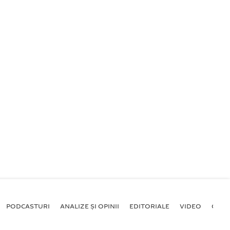
PODCASTURI
ANALIZE ȘI OPINII
EDITORIALE
VIDEO
GALE