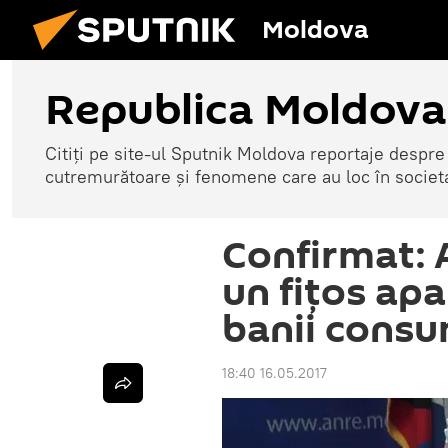
Moldova
Republica Moldova
Citiți pe site-ul Sputnik Moldova reportaje despre o
cutremurătoare și fenomene care au loc în societ
Confirmat: A
un fițos apa
banii consu
18:40 16.05.2017