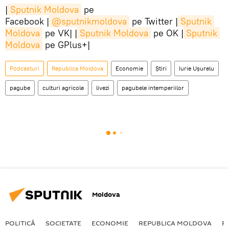
|
Sputnik Moldova
pe
Facebook |
@sputnikmoldova
pe Twitter |
Sputnik 
Moldova
pe VK| |
Sputnik Moldova
pe OK |
Sputnik 
Moldova
pe GPlus+|
Podcasturi
Republica Moldova
Economie
Știri
Iurie Ușurelu
pagube
culturi agricole
livezi
pagubele intemperiilor
Moldova
POLITICĂ
SOCIETATE
ECONOMIE
REPUBLICA MOLDOVA
R