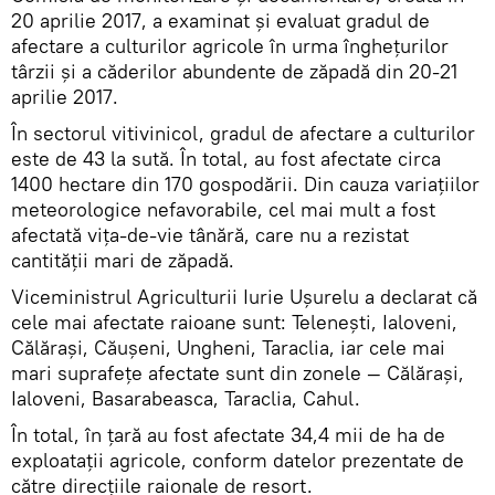
20 aprilie 2017, a examinat și evaluat gradul de
afectare a culturilor agricole în urma înghețurilor
târzii și a căderilor abundente de zăpadă din 20-21
aprilie 2017.
În sectorul vitivinicol, gradul de afectare a culturilor
este de 43 la sută. În total, au fost afectate circa
1400 hectare din 170 gospodării. Din cauza variațiilor
meteorologice nefavorabile, cel mai mult a fost
afectată vița-de-vie tânără, care nu a rezistat
cantității mari de zăpadă.
Viceministrul Agriculturii Iurie Ușurelu a declarat că
cele mai afectate raioane sunt: Teleneşti, Ialoveni,
Călăraşi, Căuşeni, Ungheni, Taraclia, iar cele mai
mari suprafețe afectate sunt din zonele — Călăraşi,
Ialoveni, Basarabeasca, Taraclia, Cahul.
În total, în țară au fost afectate 34,4 mii de ha de
exploatații agricole, conform datelor prezentate de
către direcţiile raionale de resort.