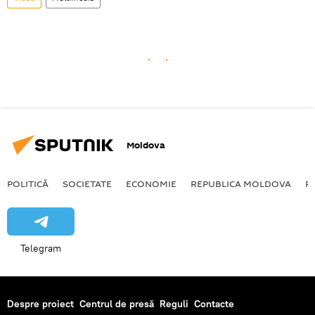
Moldova
POLITICĂ
SOCIETATE
ECONOMIE
REPUBLICA MOLDOVA
R
Telegram
Despre proiect
Centrul de presă
Reguli
Contacte