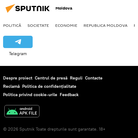
Moldova
POLITICĂ
SOCIETATE
ECONOMIE
REPUBLICA MOLDOVA
R
Telegram
Despre proiect
Centrul de presă
Reguli
Contacte
Reclamă
Politica de confidențialitate
Politica privind cookie-urile
Feedback
© 2026 Sputnik Toate drepturile sunt garantate. 18+