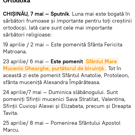
Ortodoxă
CHIȘINĂU, 7 mai — Sputnik
. Luna mai este bogată în
sărbători frumoase și importante pentru toți creștinii
ortodocși. Iată care sunt cele mai importante
sărbători religioase:
19 aprilie / 2 mai — Este pomenită Sfânta Fericita
Matroana.
23 aprilie/ 6 mai —
Este pomenit
Sfântul Mare 
Mucenic Gheorghe, purtătorul de biruință
. Tot în
această zi este pomenit Sfântul Anatolie, Protoleon,
sfânta muceniță Alexandra Împărăteasa.
24 aprilie/7 mai — Duminica slăbănogului. Sunt
pomeniți Sfinții mucenici Sava Stratilat, Valentina,
Sfinții Cuvioși Alexei și Elizabeta, precum și Dreapta
Tavita.
25 aprilie/ 8 mai — Pomenirea Sfântului Apostol
Marcu.