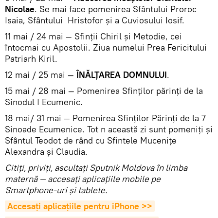
Nicolae
. Se mai face pomenirea Sfântului Proroc
Isaia, Sfântului Hristofor și a Cuviosului Iosif.
11 mai / 24 mai — Sfinții Chiril și Metodie, cei
întocmai cu Apostolii. Ziua numelui Prea Fericitului
Patriarh Kiril.
12 mai / 25 mai —
ÎNĂLȚAREA DOMNULUI
.
15 mai / 28 mai — Pomenirea Sfinților părinți de la
Sinodul I Ecumenic.
18 mai/ 31 mai — Pomenirea Sfinților Părinți de la 7
Sinoade Ecumenice. Tot n această zi sunt pomeniți și
Sfântul Teodot de rând cu Sfintele Mucenițe
Alexandra și Claudia.
Citiţi, priviţi, ascultaţi Sputnik Moldova în limba
maternă — accesaţi aplicaţiile mobile pe
Smartphone-uri şi tablete.
Accesaţi aplicaţiile pentru iPhone >>