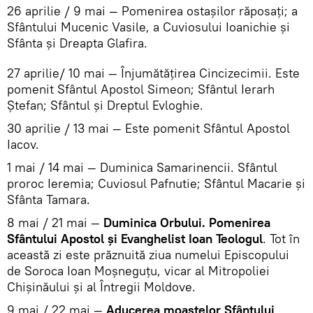
26 aprilie / 9 mai — Pomenirea ostașilor răposați; a
Sfântului Mucenic Vasile, a Cuviosului Ioanichie și
Sfânta și Dreapta Glafira.
27 aprilie/ 10 mai — Înjumătățirea Cincizecimii. Este
pomenit Sfântul Apostol Simeon; Sfântul Ierarh
Ștefan; Sfântul și Dreptul Evloghie.
30 aprilie / 13 mai — Este pomenit Sfântul Apostol
Iacov.
1 mai / 14 mai — Duminica Samarinencii. Sfântul
proroc Ieremia; Cuviosul Pafnutie; Sfântul Macarie și
Sfânta Tamara.
8 mai / 21 mai —
Duminica Orbului. Pomenirea
Sfântului Apostol și Evanghelist Ioan Teologul
. Tot în
această zi este prăznuită ziua numelui Episcopului
de Soroca Ioan Moșneguțu, vicar al Mitropoliei
Chișinăului și al Întregii Moldove.
9 mai / 22 mai —
Aducerea moaștelor Sfântului