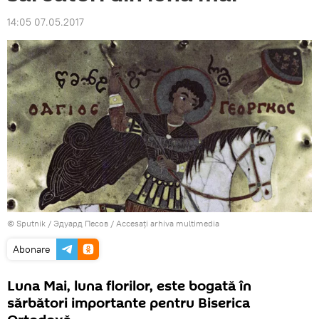
14:05 07.05.2017
© Sputnik / Эдуард Песов
/
Accesați arhiva multimedia
Abonare
Luna Mai, luna florilor, este bogată în
sărbători importante pentru Biserica