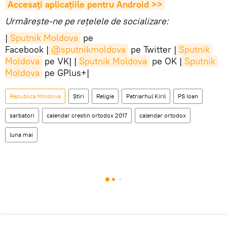
Accesaţi aplicaţiile pentru Android >>
Urmărește-ne pe rețelele de socializare:
|
Sputnik Moldova
pe
Facebook |
@sputnikmoldova
pe Twitter |
Sputnik 
Moldova
pe VK| |
Sputnik Moldova
pe OK |
Sputnik 
Moldova
pe GPlus+|
Republica Moldova
Știri
Religie
Patriarhul Kiril
PS Ioan
sarbatori
calendar crestin ortodox 2017
calendar ortodox
luna mai