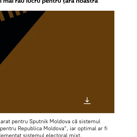
cel mai rău lucru pentru țara noastră
clarat pentru Sputnik Moldova că sistemul
pentru Republica Moldova”, iar optimal ar fi
plementat sistemul electoral mixt.