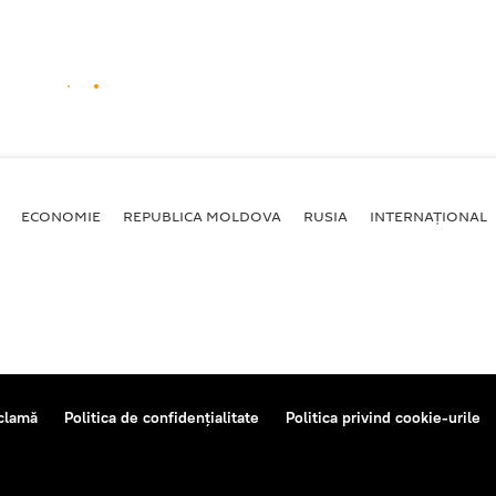
ECONOMIE
REPUBLICA MOLDOVA
RUSIA
INTERNAȚIONAL
clamă
Politica de confidențialitate
Politica privind cookie-urile