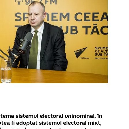
tema sistemul electoral uninominal, în
ea fi adoptat sistemul electoral mixt,