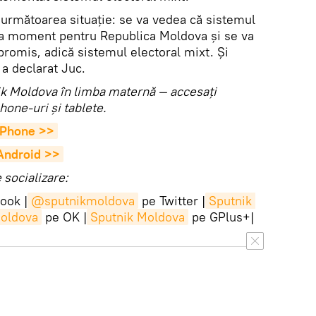
 următoarea situație: se va vedea că sistemul
la moment pentru Republica Moldova și se va
promis, adică sistemul electoral mixt. Și
, a declarat Juc.
utnik Moldova în limba maternă — accesaţi
hone-uri şi tablete.
 iPhone >>
 Android >>
socializare:
ook |
@sputnikmoldova
pe Twitter |
Sputnik 
Moldova
pe OK |
Sputnik Moldova
pe GPlus+|