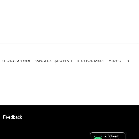
PODCASTURI
ANALIZE ȘI OPINII
EDITORIALE
VIDEO
GALE
Feedback