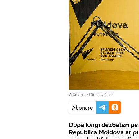
© Sputnik / Miroslav Rotari
Abonare
După lungi dezbateri pe 
Republica Moldova ar put