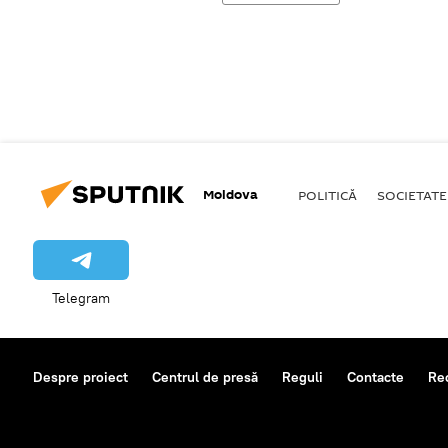
Moldova
POLITICĂ
SOCIETATE
Telegram
Despre proiect
Centrul de presă
Reguli
Contacte
Re