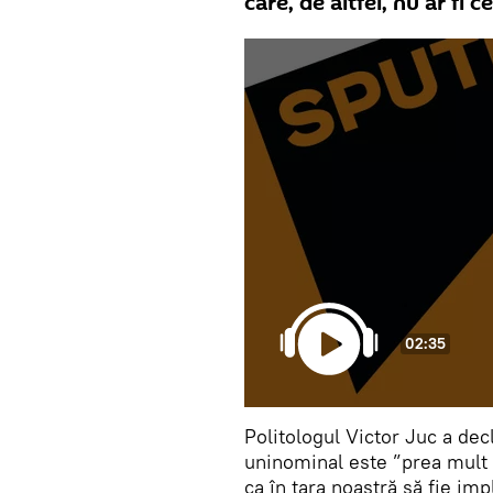
care, de altfel, nu ar fi 
02:35
Politologul Victor Juc a de
uninominal este ”prea mult 
ca în țara noastră să fie im