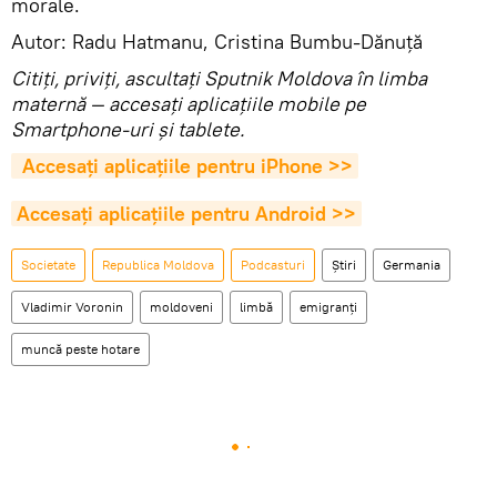
morale.
Autor: Radu Hatmanu, Cristina Bumbu-Dănuță
Citiţi, priviţi, ascultaţi Sputnik Moldova în limba
maternă — accesaţi aplicaţiile mobile pe
Smartphone-uri şi tablete.
 Accesaţi aplicaţiile pentru iPhone >>
Accesaţi aplicaţiile pentru Android >>
Societate
Republica Moldova
Podcasturi
Știri
Germania
Vladimir Voronin
moldoveni
limbă
emigranți
muncă peste hotare