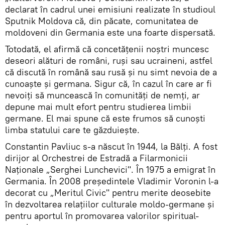
declarat în cadrul unei emisiuni realizate în studioul
Sputnik Moldova că, din păcate, comunitatea de
moldoveni din Germania este una foarte dispersată.
Totodată, el afirmă că concetățenii noștri muncesc
deseori alături de români, ruși sau ucraineni, astfel
că discută în română sau rusă și nu simt nevoia de a
cunoaște și germana. Sigur că, în cazul în care ar fi
nevoiți să muncească în comunități de nemți, ar
depune mai mult efort pentru studierea limbii
germane. El mai spune că este frumos să cunoști
limba statului care te găzduiește.
Constantin Pavliuc s-a născut în 1944, la Bălţi. A fost
dirijor al Orchestrei de Estradă a Filarmonicii
Naţionale „Serghei Lunchevici". În 1975 a emigrat în
Germania. În 2008 preşedintele Vladimir Voronin l-a
decorat cu „Meritul Civic" pentru merite deosebite
în dezvoltarea relaţiilor culturale moldo-germane şi
pentru aportul în promovarea valorilor spiritual-