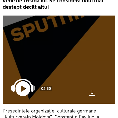
vede de treaba lui. Se consideră unul mai
deștept decât altul
02:30
Preşedintele organizaţiei culturale germane
„Kulturverein Moldova", Constantin Pavliuc, a