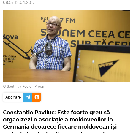
08:57 12.04.2017
© Sputnik / Rodion Proca
Abonare
Constantin Pavliuc: Este foarte greu să
organizezi o asociație a moldovenilor în
Germania deoarece fiecare moldovean își