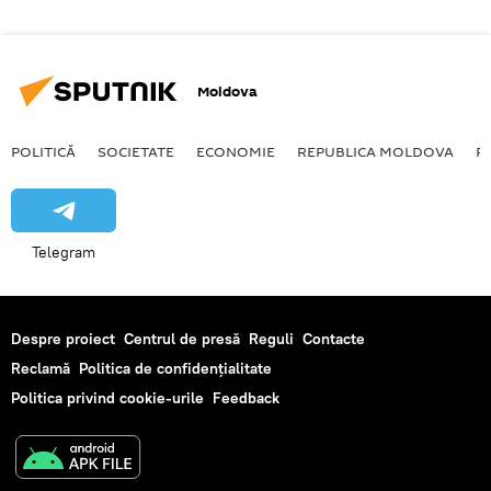
Moldova
POLITICĂ
SOCIETATE
ECONOMIE
REPUBLICA MOLDOVA
R
Telegram
Despre proiect
Centrul de presă
Reguli
Contacte
Reclamă
Politica de confidențialitate
Politica privind cookie-urile
Feedback