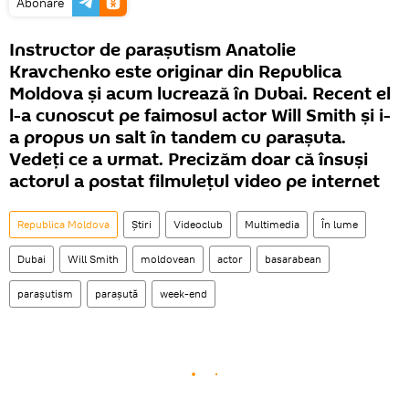
Abonare
Instructor de parașutism Anatolie
Kravchenko este originar din Republica
Moldova și acum lucrează în Dubai. Recent el
l-a cunoscut pe faimosul actor Will Smith și i-
a propus un salt în tandem cu parașuta.
Vedeți ce a urmat. Precizăm doar că însuși
actorul a postat filmulețul video pe internet
Republica Moldova
Știri
Videoclub
Multimedia
În lume
Dubai
Will Smith
moldovean
actor
basarabean
parașutism
parașută
week-end