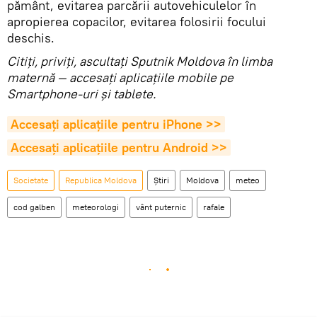
pământ, evitarea parcării autovehiculelor în
apropierea copacilor, evitarea folosirii focului
deschis.
Citiţi, priviţi, ascultaţi Sputnik Moldova în limba
maternă — accesaţi aplicaţiile mobile pe
Smartphone-uri şi tablete.
Accesaţi aplicaţiile pentru iPhone >>
Accesaţi aplicaţiile pentru Android >>
Societate
Republica Moldova
Știri
Moldova
meteo
cod galben
meteorologi
vânt puternic
rafale