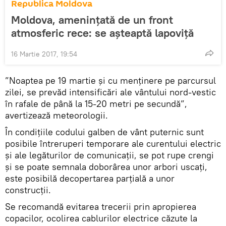
Republica Moldova
Moldova, amenințată de un front
atmosferic rece: se așteaptă lapoviță
16 Martie 2017, 19:54
”Noaptea pe 19 martie și cu menținere pe parcursul
zilei, se prevăd intensificări ale vântului nord-vestic
în rafale de până la 15-20 metri pe secundă”,
avertizează meteorologii.
În condițiile codului galben de vânt puternic sunt
posibile întreruperi temporare ale curentului electric
şi ale legăturilor de comunicaţii, se pot rupe crengi
şi se poate semnala doborârea unor arbori uscaţi,
este posibilă decopertarea parţială a unor
construcţii.
Se recomandă evitarea trecerii prin apropierea
copacilor, ocolirea cablurilor electrice căzute la