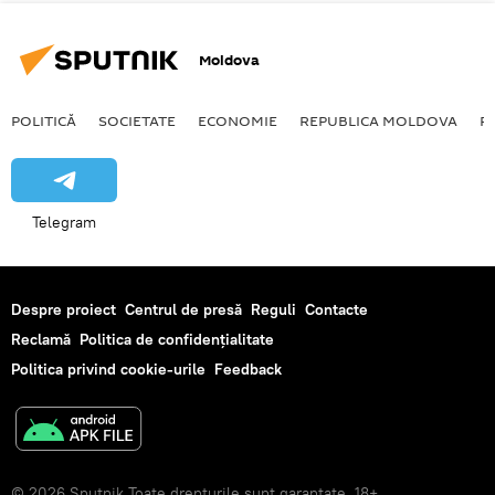
Moldova
POLITICĂ
SOCIETATE
ECONOMIE
REPUBLICA MOLDOVA
R
Telegram
Despre proiect
Centrul de presă
Reguli
Contacte
Reclamă
Politica de confidențialitate
Politica privind cookie-urile
Feedback
© 2026 Sputnik Toate drepturile sunt garantate. 18+