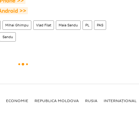
 iPhone >>
 Android >>
Mihai Ghimpu
Vlad Filat
Maia Sandu
PL
PAS
Sandu
ECONOMIE
REPUBLICA MOLDOVA
RUSIA
INTERNAȚIONAL