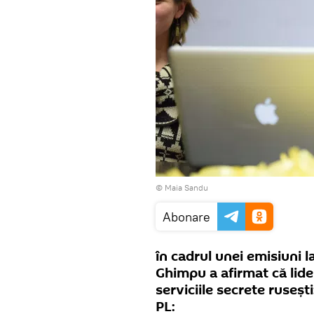
©
Maia Sandu
Abonare
în cadrul unei emisiuni l
Ghimpu a afirmat că lid
serviciile secrete ruseșt
PL: