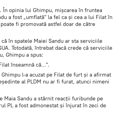
. În opinia lui Ghimpu, mișcarea în fruntea
 a fost „umflată" la fel ca și cea a lui Filat în
 poate fi promovată astfel doar de către
 că în spatele Maiei Sandu ar sta serviciile
UA. Totodată, întrebat dacă crede că serviciile
du, Ghimpu a spus:
ă Filat înseamnă că…".
 Ghimpu l-a acuzat pe Filat de furt și a afirmat
eședinte al PLDM nu ar fi furat, atunci nimeni
e Maia Sandu a stârnit reacții furibunde pe
rul PL a fost admonestat și înjurat în zeci de