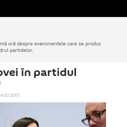
ltimă oră despre evenimentele care se produc
rul partidelor.
ei în partidul
u
24.02.2017
)