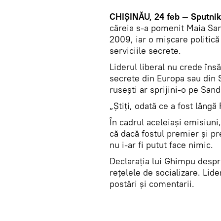
CHIȘINĂU, 24 feb — Sputnik
căreia s-a pomenit Maia Sandu
2009, iar o mișcare politică
serviciile secrete.
Liderul liberal nu crede însă
secrete din Europa sau din S
rusești ar sprijini-o pe San
„Știți, odată ce a fost lâng
În cadrul aceleiași emisiuni,
că dacă fostul premier și pr
nu i-ar fi putut face nimic.
Declarația lui Ghimpu despr
rețelele de socializare. Lide
postări și comentarii.