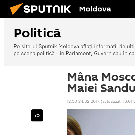
Moldova
Politică
Pe site-ul Sputnik Moldova aflați informații de u
pe scena politică - în Parlament, Guvern sau în cad
Mâna Moscov
Maiei Sand
12:50 24.02.2017
(actualizat:
16:01 