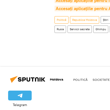
Accesaţi aplicaţiile pentru
Accesaţi aplicaţiile pentru
Politică
Republica Moldova
Știri
Rusia
Servicii secrete
Ghimpu
Moldova
POLITICĂ
SOCIETATE
Telegram