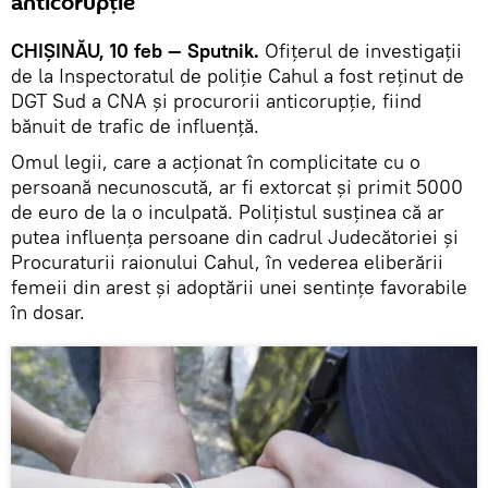
anticorupție
CHIȘINĂU, 10 feb — Sputnik.
Ofițerul de investigații
de la Inspectoratul de poliție Cahul a fost reținut de
DGT Sud a CNA și procurorii anticorupție, fiind
bănuit de trafic de influență.
Omul legii, care a acționat în complicitate cu o
persoană necunoscută, ar fi extorcat și primit 5000
de euro de la o inculpată. Polițistul susținea că ar
putea influența persoane din cadrul Judecătoriei și
Procuraturii raionului Cahul, în vederea eliberării
femeii din arest şi adoptării unei sentințe favorabile
în dosar.