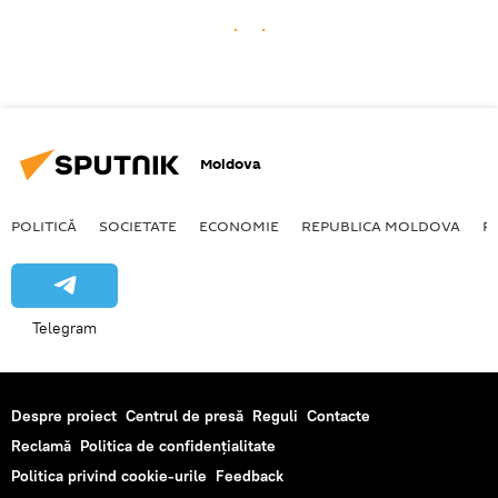
Moldova
POLITICĂ
SOCIETATE
ECONOMIE
REPUBLICA MOLDOVA
R
Telegram
Despre proiect
Centrul de presă
Reguli
Contacte
Reclamă
Politica de confidențialitate
Politica privind cookie-urile
Feedback