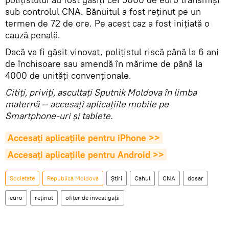
sub controlul CNA. Bănuitul a fost reținut pe un
termen de 72 de ore. Pe acest caz a fost inițiată o
cauză penală.
Dacă va fi găsit vinovat, polițistul riscă până la 6 ani
de închisoare sau amendă în mărime de până la
4000 de unități convenționale.
Citiţi, priviţi, ascultaţi Sputnik Moldova în limba
maternă — accesaţi aplicaţiile mobile pe
Smartphone-uri şi tablete.
Accesaţi aplicaţiile pentru iPhone >>
Accesaţi aplicaţiile pentru Android >>
Societate
Republica Moldova
Știri
Cahul
CNA
dosar
euro
reținut
ofițer de investigații