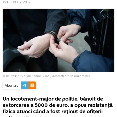
15:08 10.02.2017
© Sputnik / Кирилл Каллиников
/
Accesați arhiva multimedia
Abonare
Un locotenent-major de poliție, bănuit de
extorcarea a 5000 de euro, a opus rezistență
fizică atunci când a fost reținut de ofițerii