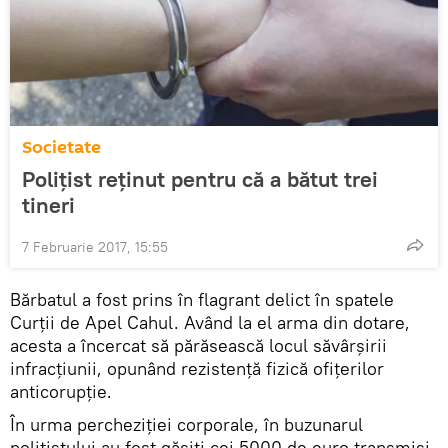
Societate
Polițist reținut pentru că a bătut trei
tineri
7 Februarie 2017, 15:55
Bărbatul a fost prins în flagrant delict în spatele
Curții de Apel Cahul. Având la el arma din dotare,
acesta a încercat să părăsească locul săvârșirii
infracțiunii, opunând rezistență fizică ofițerilor
anticorupție.
În urma percheziției corporale, în buzunarul
polițistului au fost găsiți cei 5000 de euro transmiși