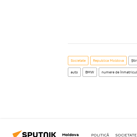
Societate
Republica Moldova
Știr
auto
BMW
numere de înmatricul
Moldova
POLITICĂ
SOCIETATE