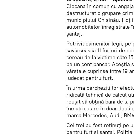
Ciocana în comun cu angajaţi
destructurat o grupare crimin
municipiului Chișinău. Hoții
automobilelor înregistrate î
șantaj.
Potrivit oamenilor legii, pe p
săvârşească 11 furturi de n
cereau de la victime câte 150
pe un cont bancar. Aceştia s-
vârstele cuprinse între 19 ani
judecat pentru furt.
În urma perchezițiilor efectu
ridicată tehnică de calcul uti
reuşit să obţină bani de la 
înmatriculare în doar două 
marca Mercedes, Audi, BMW
Cei trei au fost reţinuţi pe
pentru furt şi şantaj. Poliți