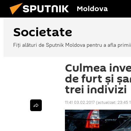
Moldova
Societate
Fiți alături de Sputnik Moldova pentru a afla primi
Culmea inve
de furt și ș
trei indivizi
11:41 03.02.2017
(actualizat:
23:45 