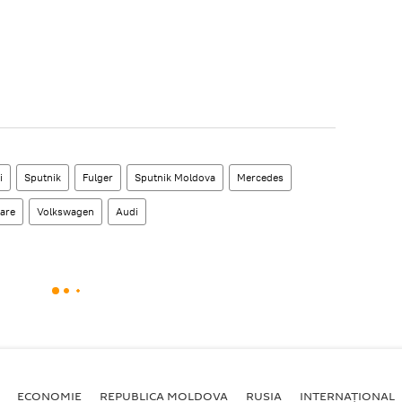
i
Sputnik
Fulger
Sputnik Moldova
Mercedes
are
Volkswagen
Audi
ECONOMIE
REPUBLICA MOLDOVA
RUSIA
INTERNAȚIONAL