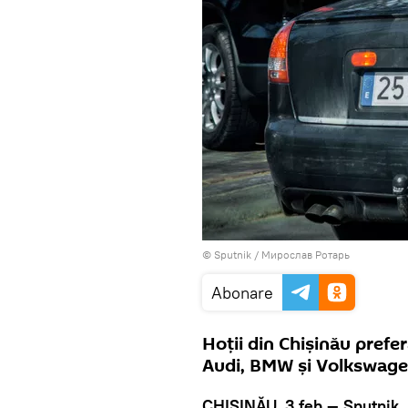
© Sputnik / Мирослав Ротарь
Abonare
Hoții din Chișinău pref
Audi, BMW şi Volkswag
CHIȘINĂU, 3 feb — Sputnik.