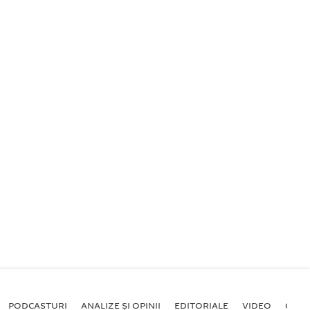
PODCASTURI
ANALIZE ȘI OPINII
EDITORIALE
VIDEO
GALE