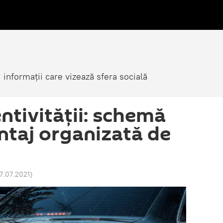
i informații care vizează sfera socială
ntivității: schemă
antaj organizată de
17.07.2021
)