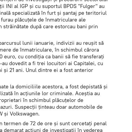
i INI al IGP şi cu suportul BPDS "Fulger" au
ală specializată în furt și șantaj pe teritoriul
 furau plăcuţele de înmatriculare ale
n străinătate după care estorcau bani prin
arcursul lunii ianuarie, indivizii au reuşit să
umere de înmatriculare, în schimbul cărora
 euro, cu condiţia ca banii să fie transferați
au dovedit a fi trei locuitori ai Capitalei, cu
 şi 21 ani. Unul dintre ei a fost anterior
ate la domiciliile acestora, a fost depistată şi
lizată în acţiunile lor criminale. Aceştia au
proprietari în schimbul plăcuţelor de
cazuri. Suspecții ţinteau doar automobile de
 şi Volkswagen.
 un termen de 72 de ore şi sunt cercetaţi penal
a a demarat acţiuni de investigaţii în vederea